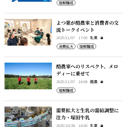
理解醸成
よつ葉が酪農家と消費者の交
流トークイベント
2025/11/07 17:00
乳業
消費拡大
理解醸成
酪農家へのリスペクト、メロ
ディーに乗せて
2025/11/07 16:08
酪農
理解醸成
需要拡大と生乳の需給調整に
注力・塚田牛乳
2025/10/28 16:00
乳業