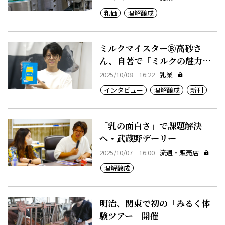
乳価
理解醸成
ミルクマイスターⓇ高砂さ
ん、自著で「ミルクの魅力」
発信
2025/10/08 16:22
乳業
インタビュー
理解醸成
新刊
「乳の面白さ」で課題解決
へ・武蔵野デーリー
2025/10/07 16:00
流通・販売店
理解醸成
明治、関東で初の「みるく体
験ツアー」開催