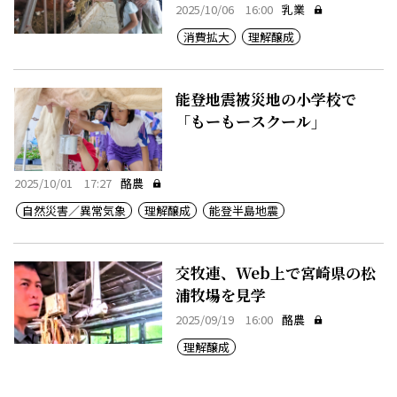
2025/10/06 16:00
乳業
消費拡大
理解醸成
能登地震被災地の小学校で
「もーもースクール」
2025/10/01 17:27
酪農
自然災害／異常気象
理解醸成
能登半島地震
交牧連、Web上で宮崎県の松
浦牧場を見学
2025/09/19 16:00
酪農
理解醸成