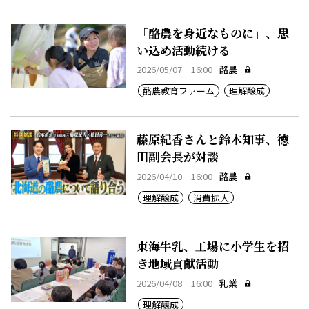
「酪農を身近なものに」、思
い込め活動続ける
2026/05/07 16:00
酪農
酪農教育ファーム
理解醸成
藤原紀香さんと鈴木知事、徳
田副会長が対談
2026/04/10 16:00
酪農
理解醸成
消費拡大
東海牛乳、工場に小学生を招
き地域貢献活動
2026/04/08 16:00
乳業
理解醸成