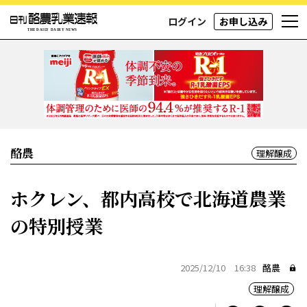
ログイン
お申し込み
酪農
理解醸成
ホクレン、都内高校で北海道農業
の特別授業
2025/12/10 16:38
酪農
理解醸成