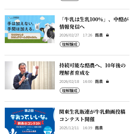
「牛乳は生乳100％」、中酪が
情報発信へ
2026/02/27 17:26
酪農
理解醸成
持続可能な酪農へ、10年後の
理解者育成を
2026/02/18 16:00
酪農
理解醸成
関東生乳販連が牛乳動画投稿
コンテスト開催
2025/12/11 16:39
酪農