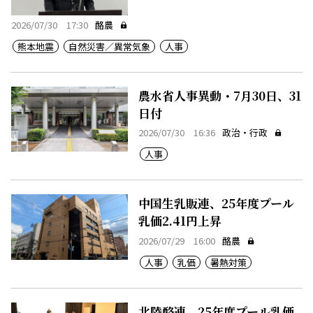
2026/07/30 17:30
酪農
熊本地震
自然災害／異常気象
人事
農水省人事異動・7月30日、31
日付
2026/07/30 16:36
政治・行政
人事
中国生乳販連、25年度プール
乳価2.41円上昇
2026/07/29 16:00
酪農
人事
乳価
暑熱対策
北陸酪連、25年度プール乳価