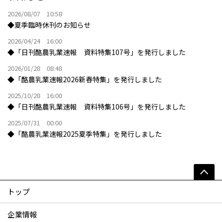
2026/08/07 10:58
◆夏季臨時休刊のお知らせ
2026/04/24 16:00
◆「日刊酪農乳業速報 資料特集107号」を発行しました
2026/01/28 08:48
◆「酪農乳業速報2026新春特集」を発行しました
2025/10/28 16:00
◆「日刊酪農乳業速報 資料特集106号」を発行しました
2025/07/31 00:00
◆「酪農乳業速報2025夏季特集」を発行しました
トップ
企業情報