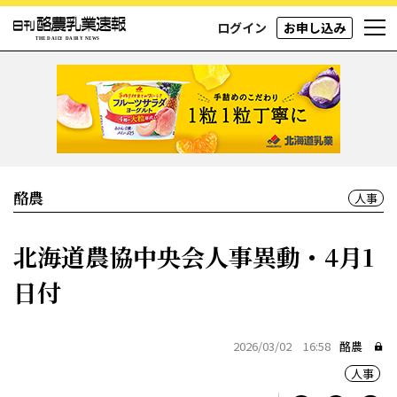
ログイン
お申し込み
酪農
人事
北海道農協中央会人事異動・4月1
日付
2026/03/02 16:58
酪農
人事