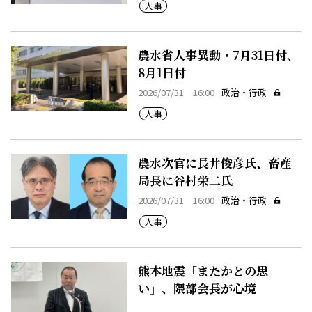
人事
農水省人事異動・7月31日付、
8月1日付
2026/07/31 16:00
政治・行政
人事
農水次官に長井俊彦氏、畜産
局長に谷村栄二氏
2026/07/31 16:00
政治・行政
人事
熊本地震「またかとの思
い」、隈部会長が心境