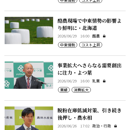
中東情勢
コスト上昇
酪農現場で中東情勢の影響よ
り鮮明に・北海道
2026/06/29 16:00
酪農
中東情勢
コスト上昇
事業拡大へさらなる需要創出
に注力・よつ葉
2026/06/29 16:00
乳業
業績
消費拡大
脱粉在庫低減対策、引き続き
後押し・農水相
2026/06/26 17:02
政治・行政