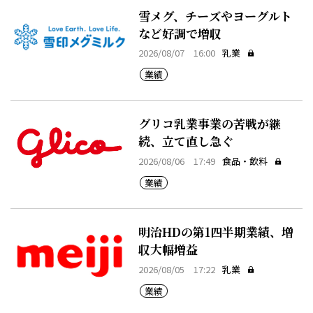
雪メグ、チーズやヨーグルト
など好調で増収
2026/08/07 16:00
乳業
業績
グリコ乳業事業の苦戦が継
続、立て直し急ぐ
2026/08/06 17:49
食品・飲料
業績
明治HDの第1四半期業績、増
収大幅増益
2026/08/05 17:22
乳業
業績