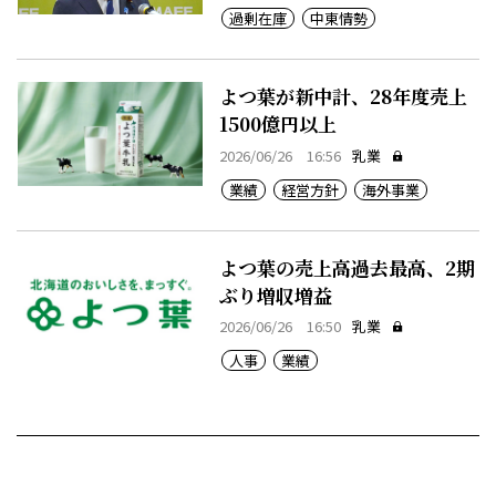
過剰在庫
中東情勢
よつ葉が新中計、28年度売上
1500億円以上
2026/06/26 16:56
乳業
業績
経営方針
海外事業
よつ葉の売上高過去最高、2期
ぶり増収増益
2026/06/26 16:50
乳業
人事
業績