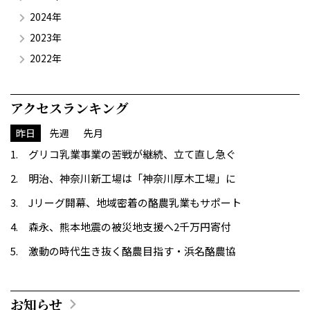
2024年
2023年
2022年
アクセスランキング
昨日
先週
先月
グリコ乳業事業の苦戦が継続、立て直し急ぐ
明治、神奈川新工場は「神奈川厚木工場」に
Jリーグ開幕、地域密着の酪農乳業もサポート
森永、熊本地震の被災地支援へ2千万円寄付
激動の時代生き抜く酪農目指す・浜名酪農協
お知らせ