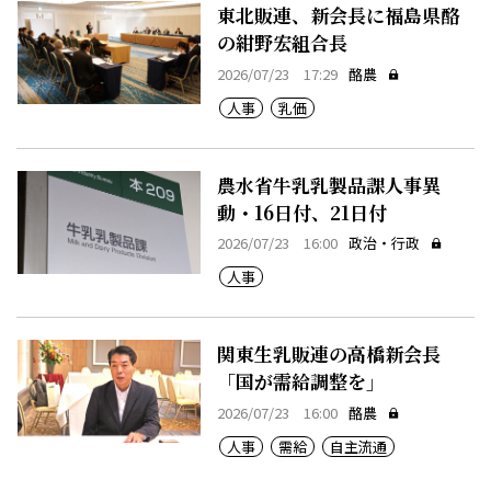
東北販連、新会長に福島県酪
の紺野宏組合長
2026/07/23 17:29
酪農
人事
乳価
農水省牛乳乳製品課人事異
動・16日付、21日付
2026/07/23 16:00
政治・行政
人事
関東生乳販連の高橋新会長
「国が需給調整を」
2026/07/23 16:00
酪農
人事
需給
自主流通