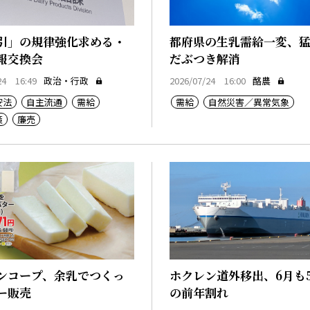
引」の規律強化求める・
都府県の生乳需給一変、
報交換会
だぶつき解消
24 16:49
政治・行政
2026/07/24 16:00
酪農
安法
自主流通
需給
需給
自然災害／異常気象
策
廉売
ンコープ、余乳でつくっ
ホクレン道外移出、6月も
ー販売
の前年割れ