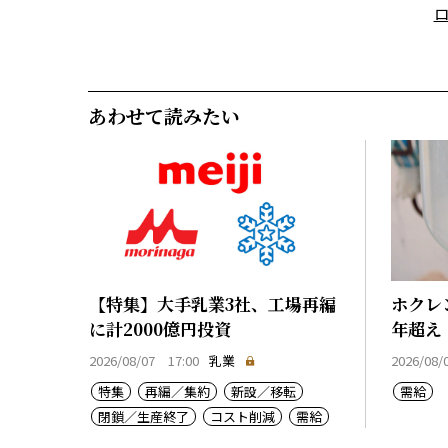
あわせて読みたい
【特集】大手乳業3社、工場再編
ホクレ
に計2000億円投資
年超え
2026/08/07 17:00
乳業
2026/08/
特集
再編／集約
新設／移転
需給
閉鎖／生産終了
コスト削減
需給
乳価
コスト上昇
生産基盤強化