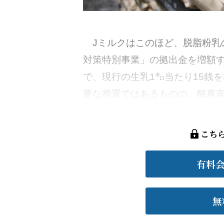
Jミルクはこのほど、脱脂粉乳
対策特別事業」の拠出金を増額す
で、現行の生乳1㌔当たり15銭
要な措置ではあるものの、酪農家
こち
有料
無