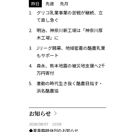
昨日
先週
先月
グリコ乳業事業の苦戦が継続、立
て直し急ぐ
明治、神奈川新工場は「神奈川厚
木工場」に
Jリーグ開幕、地域密着の酪農乳業
もサポート
森永、熊本地震の被災地支援へ2千
万円寄付
激動の時代生き抜く酪農目指す・
浜名酪農協
お知らせ
2026/08/07 10:58
◆夏季臨時休刊のお知らせ