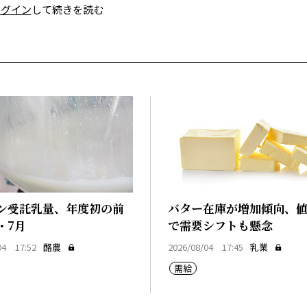
ログイン
して続きを読む
ン受託乳量、年度初の前
バター在庫が増加傾向、
・7月
で需要シフトも懸念
04 17:52
酪農
2026/08/04 17:45
乳業
需給