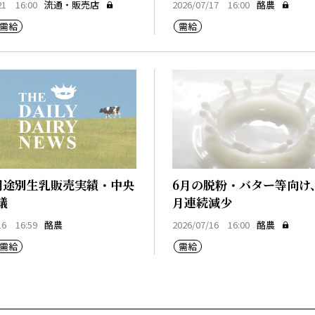
21 16:00
流通・販売店
2026/07/17 16:00
酪農
需給
需給
用途別生乳販売実績・中央
6月の脱粉・バター等向け
議
月連続減少
16 16:59
酪農
2026/07/16 16:00
酪農
需給
需給