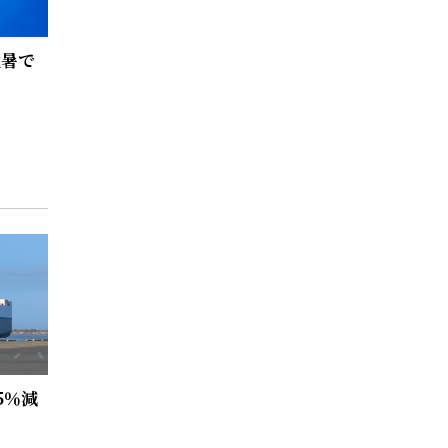
猛暑で
5％減