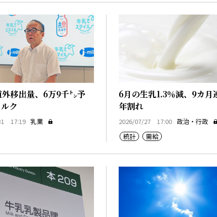
道外移出量、6万9千㌧予
6月の生乳1.3％減、9カ月
ミルク
年割れ
31 17:19
乳業
2026/07/27 17:00
政治・行政
統計
需給