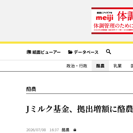
紙面ビューアー
データベース
政治・行政
酪農
乳業
酪農
Jミルク基金、拠出増額に酪
2026/07/08 16:37
酪農