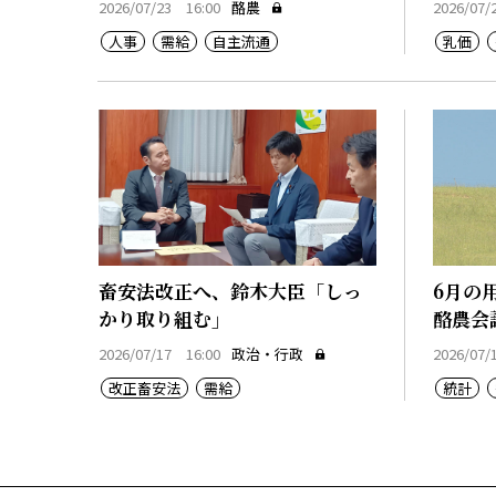
2026/07/23 16:00
酪農
2026/07/
人事
需給
自主流通
乳価
畜安法改正へ、鈴木大臣「しっ
6月の
かり取り組む」
酪農会
2026/07/17 16:00
政治・行政
2026/07/
改正畜安法
需給
統計