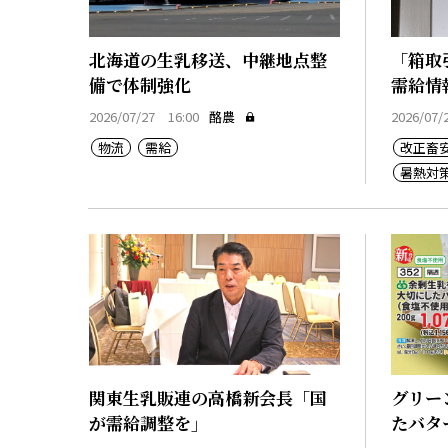
北海道の生乳移送、中継地点整
「箱取
備で体制強化
需給情
2026/07/27 16:00
酪農
2026/07/
物流
需給
改正畜
暑熱対
関東生乳販連の高橋新会長「国
グリー
が需給調整を」
たバタ