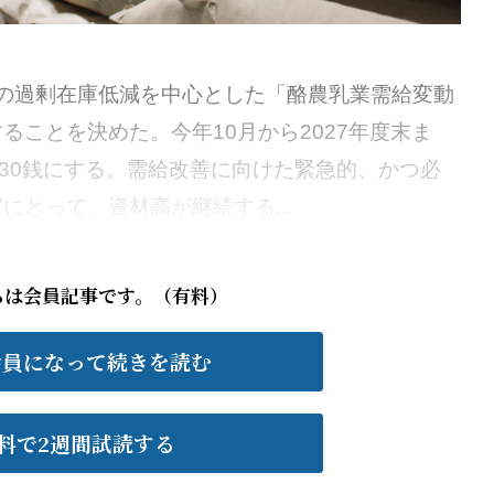
の過剰在庫低減を中心とした「酪農乳業需給変動
ることを決めた。今年10月から2027年度末ま
を30銭にする。需給改善に向けた緊急的、かつ必
にとって、資材高が継続する...
らは会員記事です。（有料）
会員になって続きを読む
料で2週間試読する