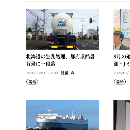
北海道の生乳処理、都府県酷暑
9月の
背景に一段落
測・J
2026/08/03 16:00
酪農
2026/07/
需給
需給