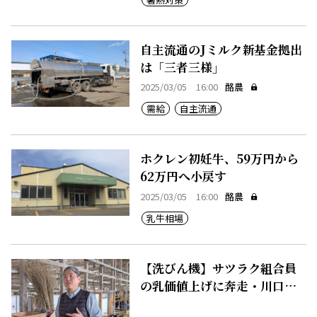
自主流通のJミルク新基金拠出
は「三者三様」
2025/03/05 16:00
酪農
需給
自主流通
ホクレン初妊牛、59万円から
62万円へ小戻す
2025/03/05 16:00
酪農
乳牛相場
【洗びん機】サツラク組合員
の乳価値上げに奔走・川口谷
氏