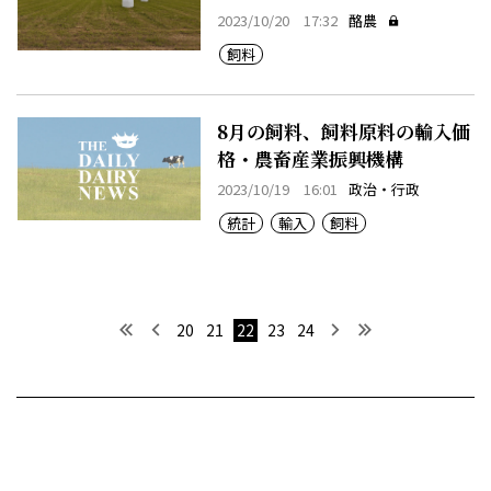
2023/10/20 17:32
酪農
飼料
8月の飼料、飼料原料の輸入価
格・農畜産業振興機構
2023/10/19 16:01
政治・行政
統計
輸入
飼料
最初へ
前へ
次へ
最後へ
20
21
22
23
24