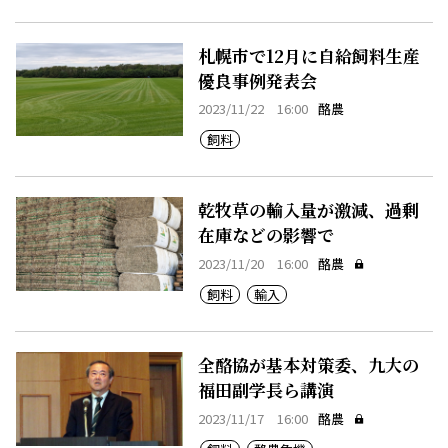
札幌市で12月に自給飼料生産
優良事例発表会
2023/11/22 16:00
酪農
飼料
乾牧草の輸入量が激減、過剰
在庫などの影響で
2023/11/20 16:00
酪農
飼料
輸入
全酪協が基本対策委、九大の
福田副学長ら講演
2023/11/17 16:00
酪農