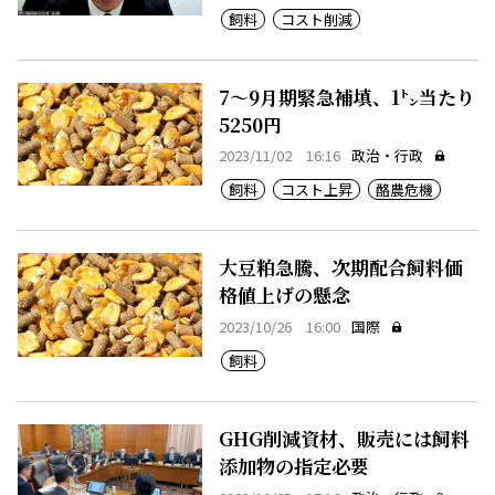
飼料
コスト削減
7～9月期緊急補填、1㌧当たり
5250円
2023/11/02 16:16
政治・行政
飼料
コスト上昇
酪農危機
大豆粕急騰、次期配合飼料価
格値上げの懸念
2023/10/26 16:00
国際
飼料
GHG削減資材、販売には飼料
添加物の指定必要