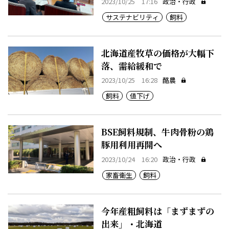
2023/10/25 17:16
政治・行政
サステナビリティ
飼料
北海道産牧草の価格が大幅下
落、需給緩和で
2023/10/25 16:28
酪農
飼料
値下げ
BSE飼料規制、牛肉骨粉の鶏
豚用利用再開へ
2023/10/24 16:20
政治・行政
家畜衛生
飼料
今年産粗飼料は「まずまずの
出来」・北海道