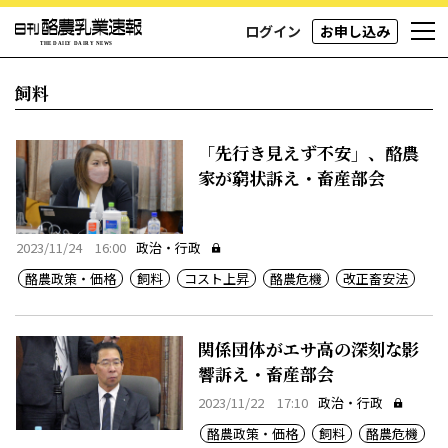
ログイン
お申し込み
飼料
「先行き見えず不安」、酪農
家が窮状訴え・畜産部会
2023/11/24 16:00
政治・行政
酪農政策・価格
飼料
コスト上昇
酪農危機
改正畜安法
関係団体がエサ高の深刻な影
響訴え・畜産部会
2023/11/22 17:10
政治・行政
酪農政策・価格
飼料
酪農危機