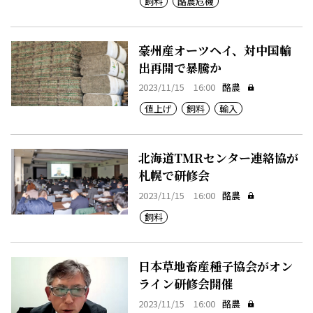
飼料
酪農危機
豪州産オーツヘイ、対中国輸
出再開で暴騰か
2023/11/15 16:00
酪農
値上げ
飼料
輸入
北海道TMRセンター連絡協が
札幌で研修会
2023/11/15 16:00
酪農
飼料
日本草地畜産種子協会がオン
ライン研修会開催
2023/11/15 16:00
酪農