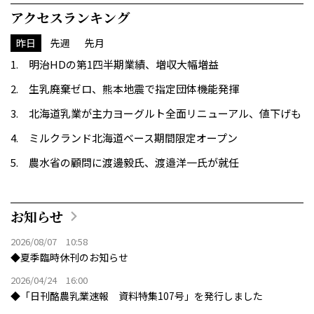
アクセスランキング
昨日
先週
先月
明治HDの第1四半期業績、増収大幅増益
生乳廃棄ゼロ、熊本地震で指定団体機能発揮
北海道乳業が主力ヨーグルト全面リニューアル、値下げも
ミルクランド北海道ベース期間限定オープン
農水省の顧問に渡邊毅氏、渡邉洋一氏が就任
お知らせ
2026/08/07 10:58
◆夏季臨時休刊のお知らせ
2026/04/24 16:00
◆「日刊酪農乳業速報 資料特集107号」を発行しました