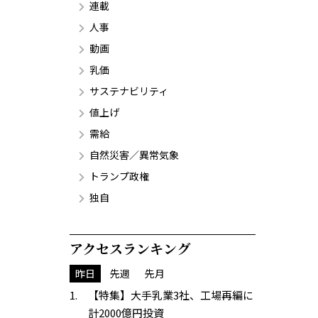
連載
人事
動画
乳価
サステナビリティ
値上げ
需給
自然災害／異常気象
トランプ政権
独自
アクセスランキング
昨日
先週
先月
【特集】大手乳業3社、工場再編に
計2000億円投資