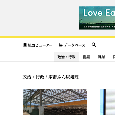
紙面ビューアー
データベース
政治・行政
酪農
乳業
政治・行政 / 家畜ふん尿処理