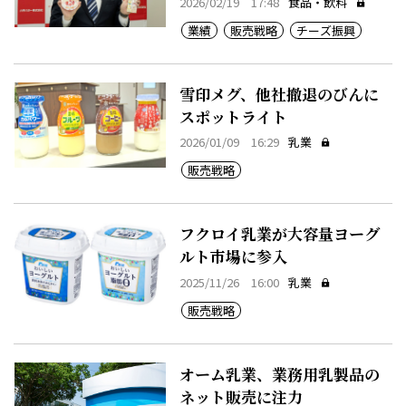
2026/02/19 17:48
食品・飲料
業績
販売戦略
チーズ振興
雪印メグ、他社撤退のびんに
スポットライト
2026/01/09 16:29
乳業
販売戦略
フクロイ乳業が大容量ヨーグ
ルト市場に参入
2025/11/26 16:00
乳業
販売戦略
オーム乳業、業務用乳製品の
ネット販売に注力