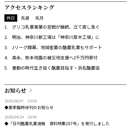
アクセスランキング
昨日
先週
先月
グリコ乳業事業の苦戦が継続、立て直し急ぐ
明治、神奈川新工場は「神奈川厚木工場」に
Jリーグ開幕、地域密着の酪農乳業もサポート
森永、熊本地震の被災地支援へ2千万円寄付
激動の時代生き抜く酪農目指す・浜名酪農協
お知らせ
2026/08/07 10:58
◆夏季臨時休刊のお知らせ
2026/04/24 16:00
◆「日刊酪農乳業速報 資料特集107号」を発行しました