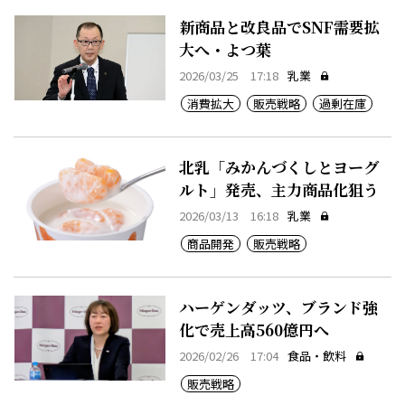
新商品と改良品でSNF需要拡
大へ・よつ葉
2026/03/25 17:18
乳業
消費拡大
販売戦略
過剰在庫
北乳「みかんづくしとヨーグ
ルト」発売、主力商品化狙う
2026/03/13 16:18
乳業
商品開発
販売戦略
ハーゲンダッツ、ブランド強
化で売上高560億円へ
2026/02/26 17:04
食品・飲料
販売戦略