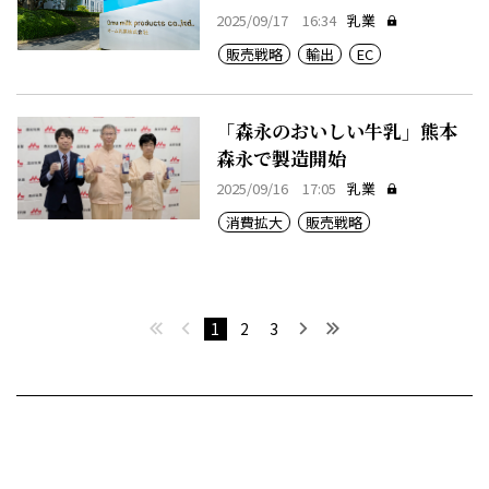
2025/09/17 16:34
乳業
販売戦略
輸出
EC
「森永のおいしい牛乳」熊本
森永で製造開始
2025/09/16 17:05
乳業
消費拡大
販売戦略
最初へ
前へ
次へ
最後へ
1
2
3