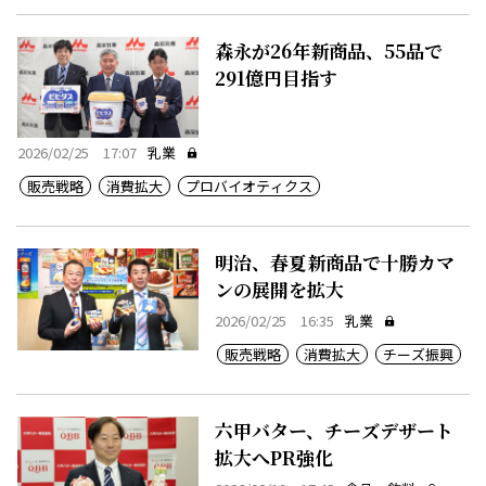
森永が26年新商品、55品で
291億円目指す
2026/02/25 17:07
乳業
販売戦略
消費拡大
プロバイオティクス
明治、春夏新商品で十勝カマ
ンの展開を拡大
2026/02/25 16:35
乳業
販売戦略
消費拡大
チーズ振興
六甲バター、チーズデザート
拡大へPR強化