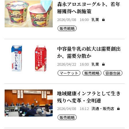
森永アロエヨーグルト、若年
層獲得へ新施策
2026/05/08 16:00
乳業
販売戦略
中容量牛乳の拡大は需要創出
か、需要分散か
2026/04/22 16:00
乳業
マーケット
販売戦略
容器包装
地域健康インフラとして生き
残りへ変革・全明連
2026/04/08 16:12
流通・販売店
販売戦略