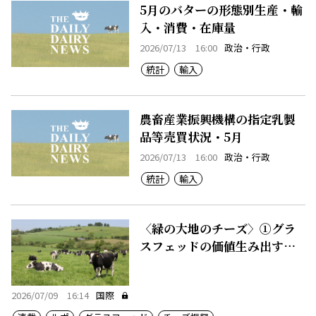
5月のバターの形態別生産・輸
入・消費・在庫量
2026/07/13 16:00
政治・行政
統計
輸入
農畜産業振興機構の指定乳製
品等売買状況・5月
2026/07/13 16:00
政治・行政
統計
輸入
〈緑の大地のチーズ〉①グラ
スフェッドの価値生み出す豊
かな農地
2026/07/09 16:14
国際