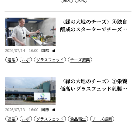
輸入
入札
〈緑の大地のチーズ〉④独自
醸成のスターターでチーズに
付加価値
2026/07/14 16:00
国際
連載
ルポ
グラスフェッド
チーズ振興
〈緑の大地のチーズ〉③栄養
価高いグラスフェッド乳製
品、50カ国に輸出
2026/07/13 16:00
国際
連載
ルポ
グラスフェッド
食品衛生
チーズ振興