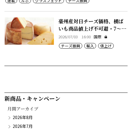
連載
ルポ
グラスフェッド
チーズ振興
豪州産対日チーズ価格、横ば
いも商品値上げ不可避・7～12
月期
2026/07/03 16:00
国際
チーズ振興
輸入
値上げ
新商品・キャンペーン​
月間アーカイブ
2026年8月
2026年7月