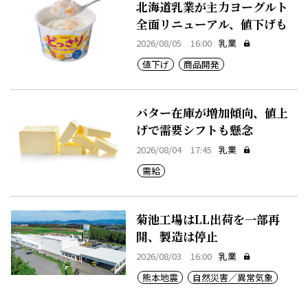
北海道乳業が主力ヨーグルト
全面リニューアル、値下げも
2026/08/05 16:00
乳業
値下げ
商品開発
バター在庫が増加傾向、値上
げで需要シフトも懸念
2026/08/04 17:45
乳業
需給
菊池工場はLL出荷を一部再
開、製造は停止
2026/08/03 16:00
乳業
熊本地震
自然災害／異常気象