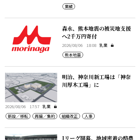
業績
森永、熊本地震の被災地支援
へ2千万円寄付
2026/08/06 18:08
乳業
熊本地震
明治、神奈川新工場は「神奈
川厚木工場」に
2026/08/06 17:57
乳業
新設／移転
再編／集約
組織改正
人事
Jリーグ開幕、地域密着の酪農