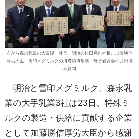
右から森永乳業の大貫陽一社長、明治の松田克也社長、加藤勝信
厚労大臣、雪印メグミルクの川﨑功博常務、母子愛育会の井田博
幸顧問
明治と雪印メグミルク、森永乳
業の大手乳業3社は23日、特殊ミ
ルクの製造・供給に貢献する企業
として加藤勝信厚労大臣から感謝