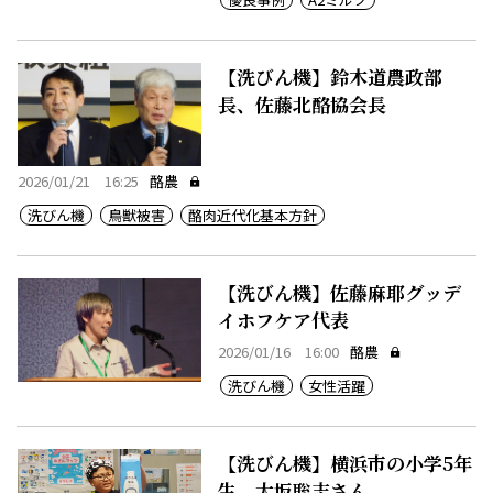
【洗びん機】鈴木道農政部
長、佐藤北酪協会長
2026/01/21 16:25
酪農
洗びん機
鳥獣被害
酪肉近代化基本方針
【洗びん機】佐藤麻耶グッデ
イホフケア代表
2026/01/16 16:00
酪農
洗びん機
女性活躍
【洗びん機】横浜市の小学5年
生、大坂聡志さん