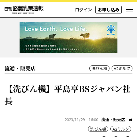
ログイン
お申し込み
流通・販売店
洗びん機
A2ミルク
【洗びん機】平島亨BSジャパン社
長
2023/11/29 16:00
流通・販売店
洗びん機
A2ミルク