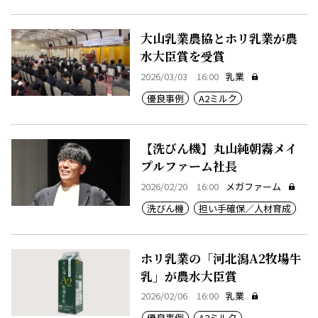
大山乳業農協とホリ乳業が農
水大臣賞を受賞
2026/03/03 16:00
乳業
優良事例
A2ミルク
【洗びん機】丸山純朝霧メイ
プルファーム社長
2026/02/20 16:00
メガファーム
洗びん機
担い手確保／人材育成
ホリ乳業の「河北潟A2牧場牛
乳」が農水大臣賞
2026/02/06 16:00
乳業
優良事例
A2ミルク