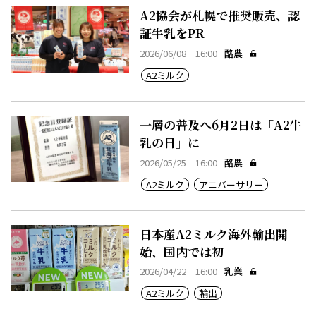
A2協会が札幌で推奨販売、認
証牛乳をPR
2026/06/08 16:00
酪農
A2ミルク
一層の普及へ6月2日は「A2牛
乳の日」に
2026/05/25 16:00
酪農
A2ミルク
アニバーサリー
日本産A2ミルク海外輸出開
始、国内では初
2026/04/22 16:00
乳業
A2ミルク
輸出