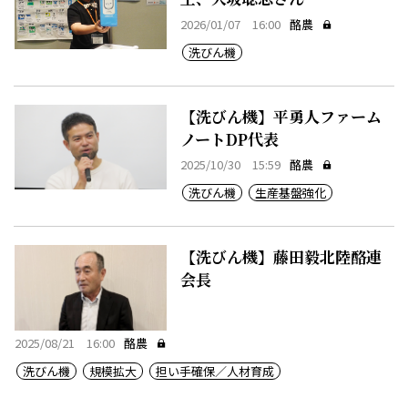
2026/01/07 16:00
酪農
洗びん機
【洗びん機】平勇人ファーム
ノートDP代表
2025/10/30 15:59
酪農
洗びん機
生産基盤強化
【洗びん機】藤田毅北陸酪連
会長
2025/08/21 16:00
酪農
洗びん機
規模拡大
担い手確保／人材育成