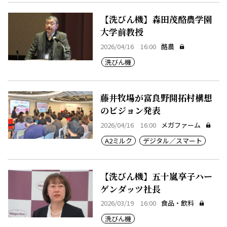
【洗びん機】森田茂酪農学園
大学前教授
2026/04/16 16:00
酪農
洗びん機
藤井牧場が富良野開拓村構想
のビジョン発表
2026/04/16 16:00
メガファーム
A2ミルク
デジタル／スマート
【洗びん機】五十嵐享子ハー
ゲンダッツ社長
2026/03/19 16:00
食品・飲料
洗びん機