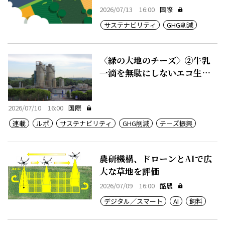
2026/07/13 16:00
国際
サステナビリティ
GHG削減
〈緑の大地のチーズ〉②牛乳
一滴を無駄にしないエコ生産
システム
2026/07/10 16:00
国際
連載
ルポ
サステナビリティ
GHG削減
チーズ振興
農研機構、ドローンとAIで広
大な草地を評価
2026/07/09 16:00
酪農
デジタル／スマート
AI
飼料