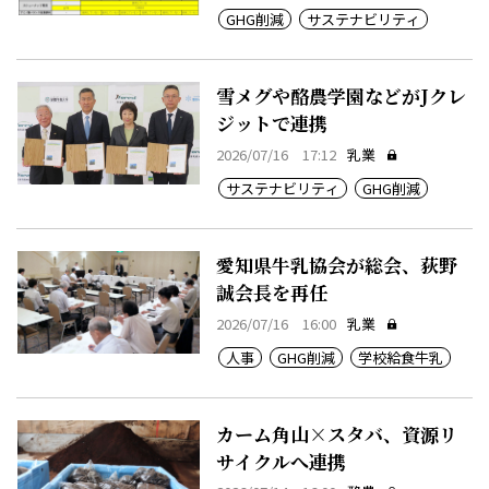
GHG削減
サステナビリティ
雪メグや酪農学園などがJクレ
ジットで連携
2026/07/16 17:12
乳業
サステナビリティ
GHG削減
愛知県牛乳協会が総会、荻野
誠会長を再任
2026/07/16 16:00
乳業
人事
GHG削減
学校給食牛乳
カーム角山×スタバ、資源リ
サイクルへ連携