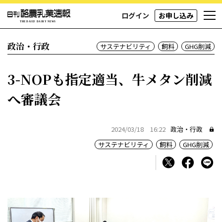
ログイン
お申し込み
政治・行政
サステナビリティ
飼料
GHG削減
3-NOPも指定適当、牛メタン削減
へ審議会
2024/03/18 16:22
政治・行政
サステナビリティ
飼料
GHG削減