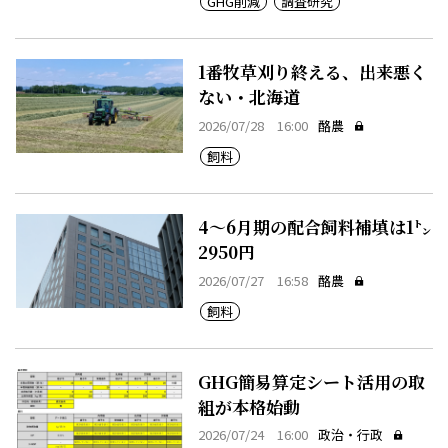
GHG削減
調査研究
1番牧草刈り終える、出来悪く
ない・北海道
2026/07/28 16:00
酪農
飼料
4～6月期の配合飼料補填は1㌧
2950円
2026/07/27 16:58
酪農
飼料
GHG簡易算定シート活用の取
組が本格始動
2026/07/24 16:00
政治・行政