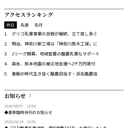
アクセスランキング
昨日
先週
先月
グリコ乳業事業の苦戦が継続、立て直し急ぐ
明治、神奈川新工場は「神奈川厚木工場」に
Jリーグ開幕、地域密着の酪農乳業もサポート
森永、熊本地震の被災地支援へ2千万円寄付
激動の時代生き抜く酪農目指す・浜名酪農協
お知らせ
2026/08/07 10:58
◆夏季臨時休刊のお知らせ
2026/04/24 16:00
◆「日刊酪農乳業速報 資料特集107号」を発行しました