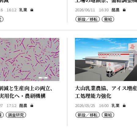
化へ
16 16:12
乳業
2026/06/11 16:30
酪農
究
新設／移転
需給
削減と生産向上の両立、
大山乳業農協、アイス増
に実用化へ・農研機構
工処理能力強化
27 17:12
酪農
2026/05/25 16:00
乳業
減
調査研究
新設／移転
需給