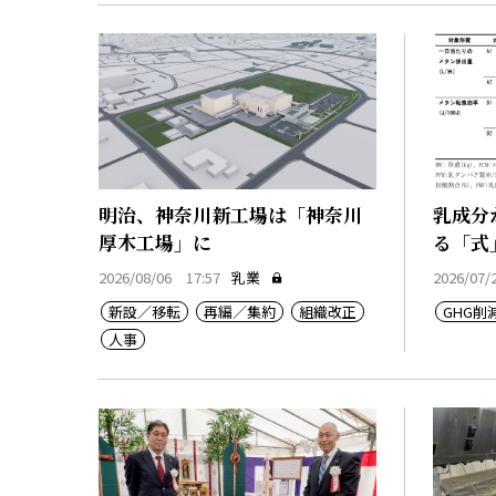
明治、神奈川新工場は「神奈川
乳成分
厚木工場」に
る「式
2026/08/06 17:57
乳業
2026/07/
新設／移転
再編／集約
組織改正
GHG削
人事