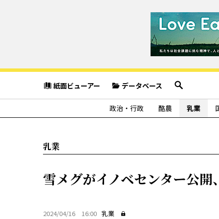
紙面ビューアー
データベース
政治・行政
酪農
乳業
乳業
雪メグがイノベセンター公開
2024/04/16 16:00
乳業