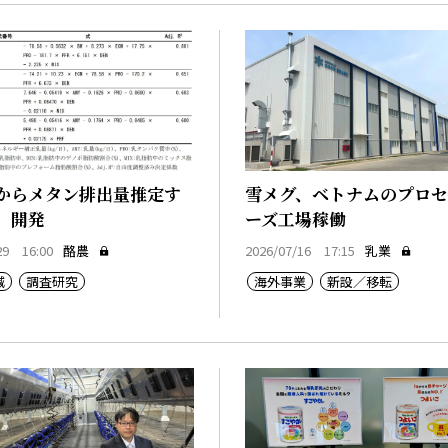
からメタン排出量推定す
雪メグ、ベトナムのプロ
」開発
ーズ工場稼働
29 16:00
酪農
2026/07/16 17:15
乳業
減
調査研究
海外事業
新設／移転