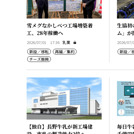
雪メグなかしべつ工場増築着
生協初
工、28年稼働へ
ム」が
2026/07/01 17:36
乳業
2026/07/
新設／移転
再編／集約
新設／
チーズ振興
【独自】長野牛乳が新工場建
毎日牛
設、市乳の製造能力2倍へ
千億円