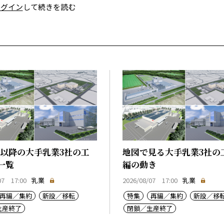
ログイン
して続きを読む
0年以降の大手乳業3社の工
地図で見る大手乳業3社の
一覧
編の動き
07 17:00
乳業
2026/08/07 17:00
乳業
再編／集約
新設／移転
特集
再編／集約
新設／移
生産終了
閉鎖／生産終了