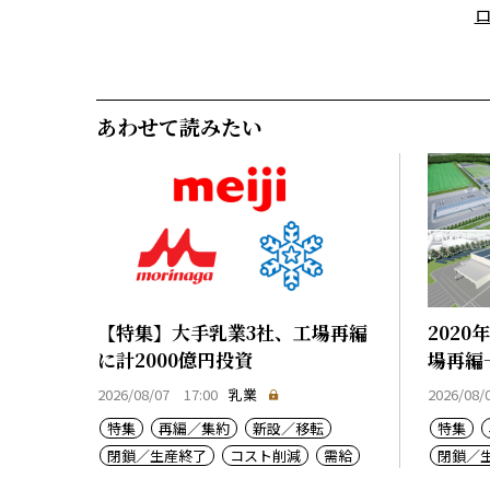
あわせて読みたい
【特集】大手乳業3社、工場再編
202
に計2000億円投資
場再編
2026/08/07 17:00
乳業
2026/08/
特集
再編／集約
新設／移転
特集
閉鎖／生産終了
コスト削減
需給
閉鎖／
乳価
コスト上昇
生産基盤強化