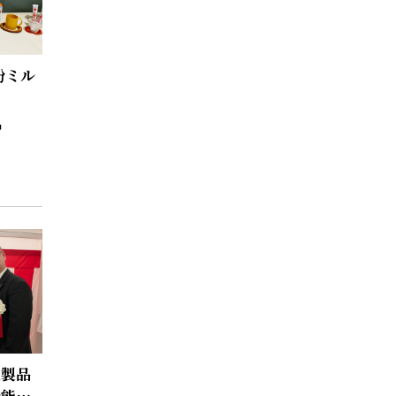
粉ミル
乳製品
機能強