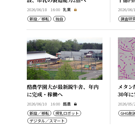
2026/06/18 16:00
乳業
2026/06/
新設／移転
独自
調査研
酪農学園大が最新鋭牛舎、年内
メタン
に完成・稼働へ
30年
2026/06/10 16:00
酪農
2026/05/
新設／移転
搾乳ロボット
GHG削
デジタル／スマート