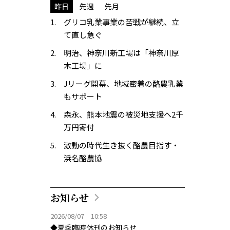
昨日
先週
先月
グリコ乳業事業の苦戦が継続、立
て直し急ぐ
明治、神奈川新工場は「神奈川厚
木工場」に
Jリーグ開幕、地域密着の酪農乳業
もサポート
森永、熊本地震の被災地支援へ2千
万円寄付
激動の時代生き抜く酪農目指す・
浜名酪農協
お知らせ
2026/08/07 10:58
◆夏季臨時休刊のお知らせ