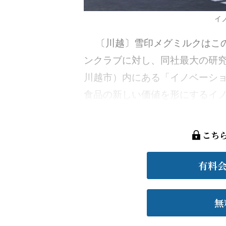
イ
〔川越〕雪印メグミルクはこの
ンクラブに対し、同社最大の研
川越市）内にある「イノベーシ
食品の新しい価値を形にするイノベ
こち
有料
無