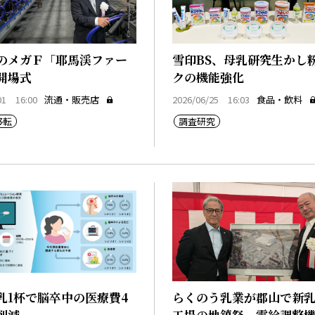
のメガＦ「耶馬渓ファー
雪印BS、母乳研究生かし
開場式
クの機能強化
01 16:00
流通・販売店
2026/06/25 16:03
食品・飲料
移転
調査研究
乳1杯で脳卒中の医療費4
らくのう乳業が郡山で新
削減
工場の地鎮祭、需給調整