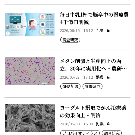
毎日牛乳1杯で脳卒中の医療費
4千億円削減
2026/06/16 16:12
乳業
調査研究
メタン削減と生産向上の両
立、30年に実用化へ・農研機
構
2026/05/27 17:12
酪農
GHG削減
調査研究
ヨーグルト摂取でがん治療薬
の効果向上・明治
2026/05/08 16:00
乳業
プロバイオティクス
調査研究