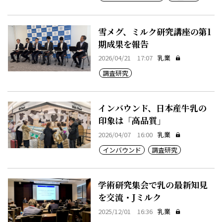
雪メグ、ミルク研究講座の第1
期成果を報告
2026/04/21 17:07
乳業
調査研究
インバウンド、日本産牛乳の
印象は「高品質」
2026/04/07 16:00
乳業
インバウンド
調査研究
学術研究集会で乳の最新知見
を交流・Jミルク
2025/12/01 16:36
乳業