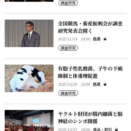
調査研究
全国競馬・畜産振興会が調査
研究発表会開く
2025/11/14 16:00
酪農
調査研究
有胞子性乳酸菌、子牛の下痢
抑制と体重増促進
2025/10/29 16:00
酪農
調査研究
ヤクルト財団が腸内細菌と脳
神経のシンポ開催
2025/10/27 16:00
食品・飲料