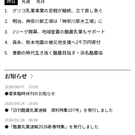
昨日
先週
先月
グリコ乳業事業の苦戦が継続、立て直し急ぐ
明治、神奈川新工場は「神奈川厚木工場」に
Jリーグ開幕、地域密着の酪農乳業もサポート
森永、熊本地震の被災地支援へ2千万円寄付
激動の時代生き抜く酪農目指す・浜名酪農協
お知らせ
2026/08/07 10:58
◆夏季臨時休刊のお知らせ
2026/04/24 16:00
◆「日刊酪農乳業速報 資料特集107号」を発行しました
2026/01/28 08:48
◆「酪農乳業速報2026新春特集」を発行しました