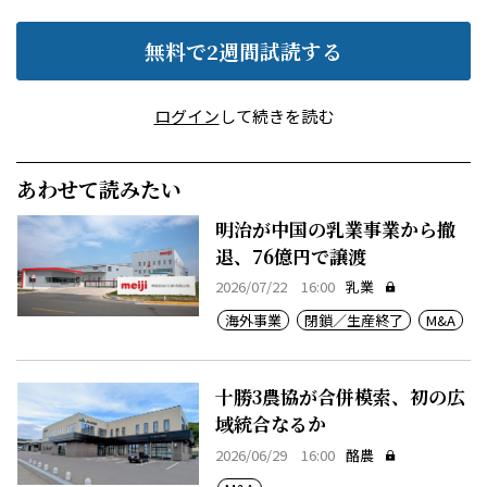
無料で2週間試読する
ログイン
して続きを読む
あわせて読みたい
明治が中国の乳業事業から撤
退、76億円で譲渡
2026/07/22 16:00
乳業
海外事業
閉鎖／生産終了
M&A
十勝3農協が合併模索、初の広
域統合なるか
2026/06/29 16:00
酪農