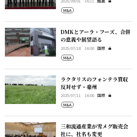
2025/09/01 16:11
酪農
M&A
DMKとアーラ・フーズ、合併
の意義や展望語る
2025/07/18 16:00
国際
M&A
ラクタリスのフォンテラ買収
反対せず・豪州
2025/07/11 16:00
国際
M&A
三和流通産業が雪メグ販売会
社に、社名も変更