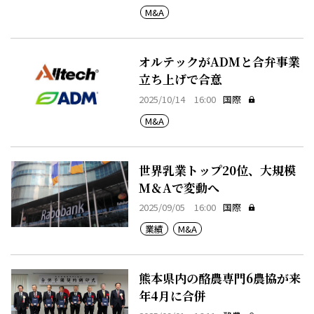
M&A
オルテックがADMと合弁事業
立ち上げで合意
2025/10/14 16:00
国際
M&A
世界乳業トップ20位、大規模
M＆Aで変動へ
2025/09/05 16:00
国際
業績
M&A
熊本県内の酪農専門6農協が来
年4月に合併