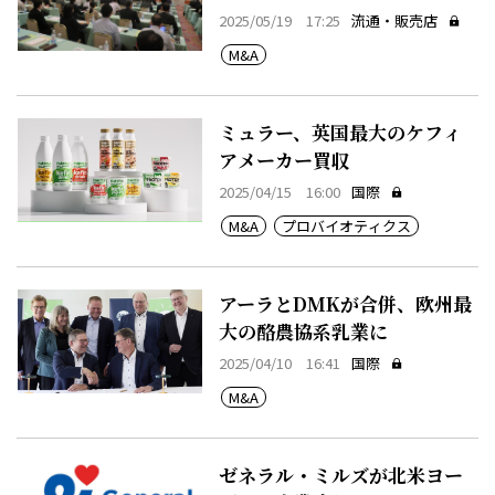
2025/05/19 17:25
流通・販売店
M&A
ミュラー、英国最大のケフィ
アメーカー買収
2025/04/15 16:00
国際
M&A
プロバイオティクス
アーラとDMKが合併、欧州最
大の酪農協系乳業に
2025/04/10 16:41
国際
M&A
ゼネラル・ミルズが北米ヨー