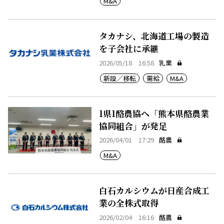
M&A
タカナシ、北海道工場の製造
を子会社に承継
2026/05/18 16:58
乳業
新設／移転
需給
M&A
1県1酪農協へ「熊本県酪農業
協同組合」が発足
2026/04/01 17:29
酪農
M&A
白石カルシウムが日産合成工
業の全株式取得
2026/02/04 16:16
酪農