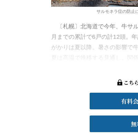
サルモネラ症の防止
〔札幌〕北海道で今年、牛サル
月までの累計で6戸の計12頭。
がかりは夏以降。暑さの影響で
夏は高温で推移する見通し。関係者
こち
有料
無