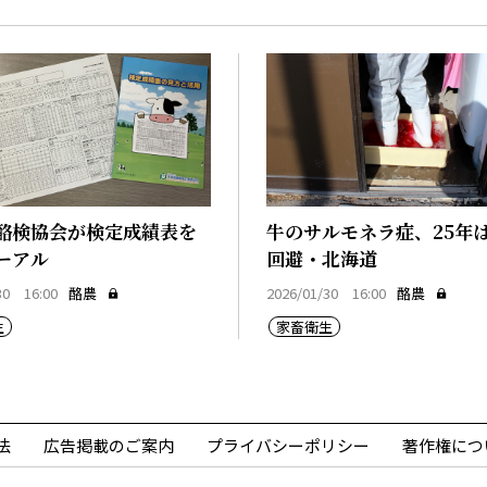
酪検協会が検定成績表を
牛のサルモネラ症、25年
ーアル
回避・北海道
30 16:00
酪農
2026/01/30 16:00
酪農
生
家畜衛生
法
広告掲載のご案内
プライバシーポリシー
著作権につ