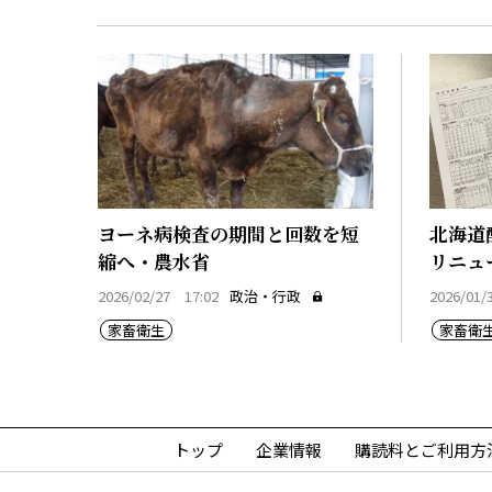
ヨーネ病検査の期間と回数を短
北海道
縮へ・農水省
リニュ
2026/02/27 17:02
政治・行政
2026/01/
家畜衛生
家畜衛
トップ
企業情報
購読料とご利用方