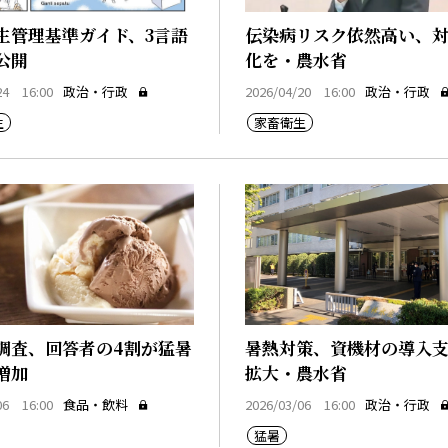
生管理基準ガイド、3言語
伝染病リスク依然高い、
公開
化を・農水省
24 16:00
政治・行政
2026/04/20 16:00
政治・行政
生
家畜衛生
調査、回答者の4割が猛暑
暑熱対策、資機材の導入
増加
拡大・農水省
06 16:00
食品・飲料
2026/03/06 16:00
政治・行政
猛暑