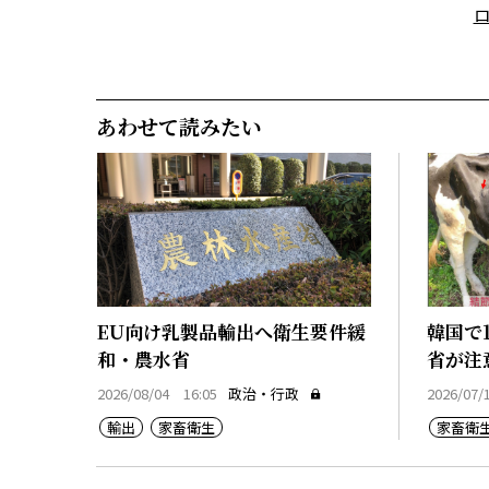
あわせて読みたい
EU向け乳製品輸出へ衛生要件緩
韓国で
和・農水省
省が注
2026/08/04 16:05
政治・行政
2026/07/
輸出
家畜衛生
家畜衛