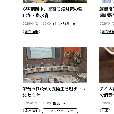
GW期間中、家畜防疫対策の強
飼養衛
化を・農水省
翻訳版
2026/04/24 16:00
政治・行政
2026/04/
家畜衛生
家畜衛
家畜改良Cが飼養衛生管理テーマ
アイス
にセミナー
で消費
2026/03/18 16:00
酪農
2026/03/
家畜衛生
アニマルウェルフェア
猛暑