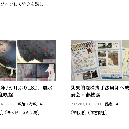
ログイン
して続きを読む
1年7カ月ぶりLSD、農水
効果的な消毒手法周知へ
意喚起
表会・畜技協
14 16:00
政治・行政
2026/07/10 16:00
酪農
生
ランピースキン病
新技術
家畜衛生