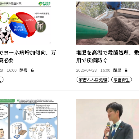
でヨーネ病増加傾向、万
堆肥を高温で殺菌処理、
策必要
用で疾病防ぐ
28 16:00
酪農
2026/04/28 16:00
酪農
生
家畜ふん尿処理
家畜衛生