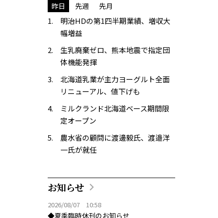
昨日
先週
先月
明治HDの第1四半期業績、増収大
幅増益
生乳廃棄ゼロ、熊本地震で指定団
体機能発揮
北海道乳業が主力ヨーグルト全面
リニューアル、値下げも
ミルクランド北海道ベース期間限
定オープン
農水省の顧問に渡邊毅氏、渡邉洋
一氏が就任
お知らせ
2026/08/07 10:58
◆夏季臨時休刊のお知らせ