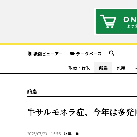
紙面ビューアー
データベース
政治・行政
酪農
乳業
酪農
牛サルモネラ症、今年は多発
2025/07/23 16:56
酪農