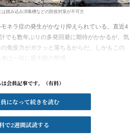
には踏み込み消毒槽などの防疫対策が不可欠
モネラ症の発生がかなり抑えられている。直近4
年計でも数年ぶりの多発回避に期待がかかるが、気
牛の免疫力がガクッと落ちるからだ。しかもこの
は一様に最大限の警戒...
らは会員記事です。（有料）
会員になって続きを読む
料で2週間試読する