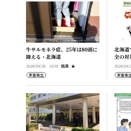
牛サルモネラ症、25年は80頭に
北海道
抑える・北海道
全の対
2026/04/28 16:00
酪農
2026/04/
家畜衛生
家畜衛