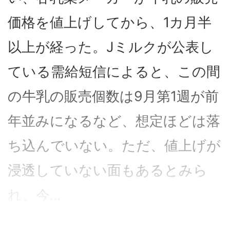
価格を値上げしてから、1カ月半
以上が経った。Jミルクが公表し
ている需給短信によると、この間
の牛乳の販売個数は9月第1週が前
年並みになるなど、想定ほどは落
ち込んでいない。ただ、値上げが
浸透していない面もあるとみら
れ、今...