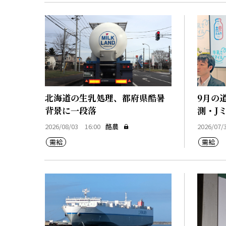
北海道の生乳処理、都府県酷暑
9月の
背景に一段落
測・J
2026/08/03 16:00
酪農
2026/07/
需給
需給