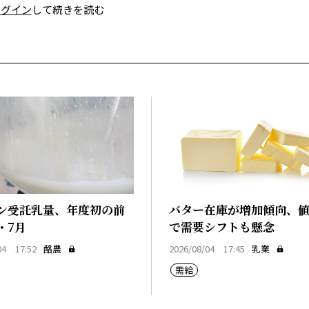
ログイン
して続きを読む
ン受託乳量、年度初の前
バター在庫が増加傾向、
・7月
で需要シフトも懸念
04 17:52
酪農
2026/08/04 17:45
乳業
需給