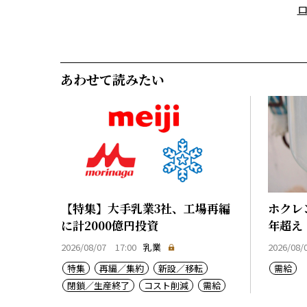
あわせて読みたい
【特集】大手乳業3社、工場再編
ホクレ
に計2000億円投資
年超え
2026/08/07 17:00
乳業
2026/08/
特集
再編／集約
新設／移転
需給
閉鎖／生産終了
コスト削減
需給
乳価
コスト上昇
生産基盤強化