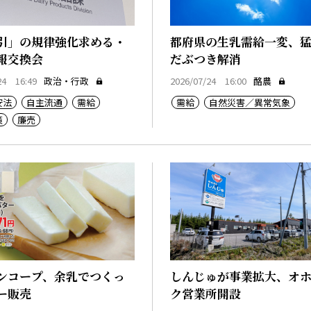
引」の規律強化求める・
都府県の生乳需給一変、
報交換会
だぶつき解消
24 16:49
政治・行政
2026/07/24 16:00
酪農
安法
自主流通
需給
需給
自然災害／異常気象
策
廉売
ンコープ、余乳でつくっ
しんじゅが事業拡大、オ
ー販売
ク営業所開設