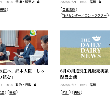
21 16:00
流通・販売店
2026/07/21 16:00
酪農
需給
自主流通
TMRセンター／コントラクター
酪農ヘルパー
改正へ、鈴木大臣「しっ
6月の用途別生乳販売実績
り組む」
酪農会議
17 16:00
政治・行政
2026/07/16 16:59
酪農
安法
需給
統計
需給