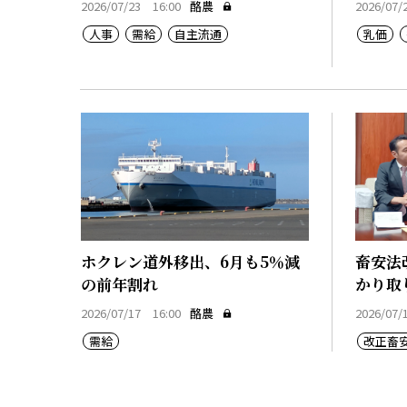
2026/07/23 16:00
酪農
2026/07/
人事
需給
自主流通
乳価
ホクレン道外移出、6月も5％減
畜安法
の前年割れ
かり取
2026/07/17 16:00
酪農
2026/07/
需給
改正畜