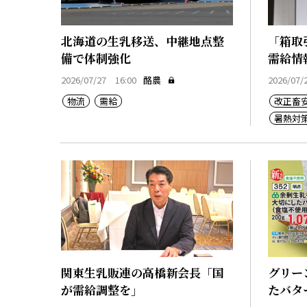
北海道の生乳移送、中継地点整
「箱取
備で体制強化
需給情
2026/07/27 16:00
酪農
2026/07/
物流
需給
改正畜
暑熱対
関東生乳販連の高橋新会長「国
グリー
が需給調整を」
たバタ