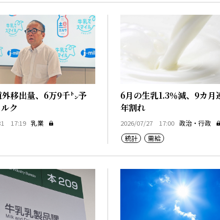
道外移出量、6万9千㌧予
6月の生乳1.3％減、9カ月
ミルク
年割れ
31 17:19
乳業
2026/07/27 17:00
政治・行政
統計
需給