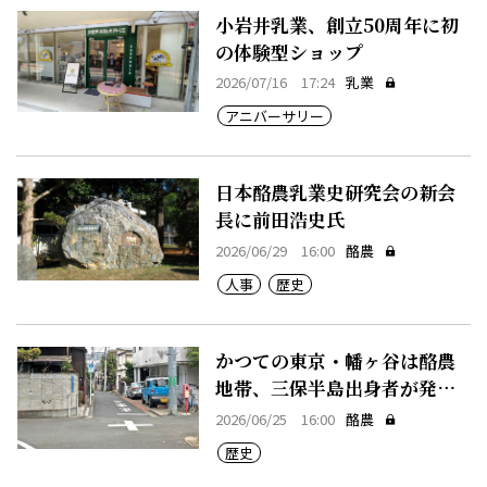
小岩井乳業、創立50周年に初
の体験型ショップ
2026/07/16 17:24
乳業
アニバーサリー
日本酪農乳業史研究会の新会
長に前田浩史氏
2026/06/29 16:00
酪農
人事
歴史
かつての東京・幡ヶ谷は酪農
地帯、三保半島出身者が発展
支える
2026/06/25 16:00
酪農
歴史