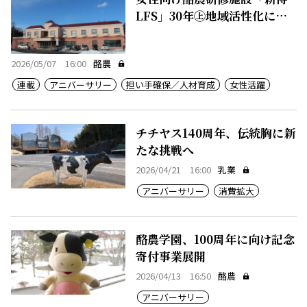
LFS」30年㊤地域活性化に一
役
2026/05/07 16:00
酪農
連載
アニバーサリー
担い手確保／人材育成
女性活躍
チチヤス140周年、伝統胸に新
たな挑戦へ
2026/04/21 16:00
乳業
アニバーサリー
消費拡大
酪農学園、100周年に向け記念
寄付事業展開
2026/04/13 16:50
酪農
アニバーサリー