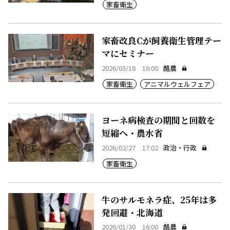
家畜衛生
家畜改良Cが飼養衛生管理テー
マにセミナー
2026/03/18 16:00
酪農
家畜衛生
アニマルウェルフェア
ヨーネ病検査の期間と回数を
短縮へ・農水省
2026/02/27 17:02
政治・行政
家畜衛生
牛のサルモネラ症、25年は多
発回避・北海道
2026/01/30 16:00
酪農