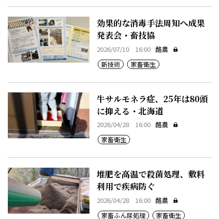
効果的な消毒手法周知へ成果
発表会・畜技協
2026/07/10 16:00
酪農
新技術
家畜衛生
牛サルモネラ症、25年は80頭
に抑える・北海道
2026/04/28 16:00
酪農
家畜衛生
堆肥を高温で殺菌処理、敷料
利用で疾病防ぐ
2026/04/28 16:00
酪農
家畜ふん尿処理
家畜衛生