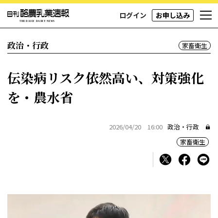
ログイン
お申し込み
政治・行政
家畜衛生
伝染病リスク依然高い、対策強化
を・農水省
2026/04/20 16:00
政治・行政
家畜衛生