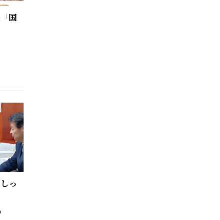
長「国
「しっ