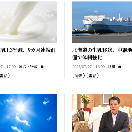
生乳1.3％減、9カ月連続前
北海道の生乳移送、中継
備で体制強化
27 17:00
政治・行政
2026/07/27 16:00
酪農
需給
物流
需給