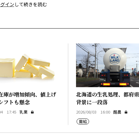
ログイン
して続きを読む
在庫が増加傾向、値上げ
北海道の生乳処理、都府
シフトも懸念
背景に一段落
04 17:45
乳業
2026/08/03 16:00
酪農
需給