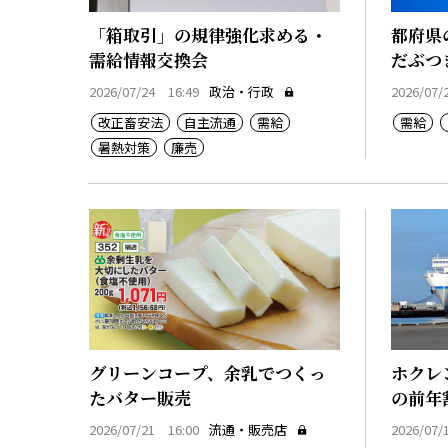
「箱取引」の規律強化求める・
都府県
需給情報交換会
だぶつ
2026/07/24 16:49
政治・行政
2026/07/
改正畜安法
自主流通
需給
需給
暑熱対策
廉売
グリーンコープ、余乳でつくっ
ホクレ
たバター販売
の前年
2026/07/21 16:00
流通・販売店
2026/07/