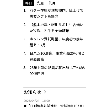
昨日
先週
先月
バター在庫が増加傾向、値上げで
需要シフトも懸念
【熊本地震・現地ルポ】牛舎傾い
た牧場、乳牛を全頭避難
ホクレン受託乳量、年度初の前年
超え・7月
日ハム1Q決算、事業利益20％増と
過去最高
26年上期の酪農品輸出額は7％減の
90億円強
お知らせ
2026/04/24 16:00
◆「日刊酪農乳業速報 資料特集107号」