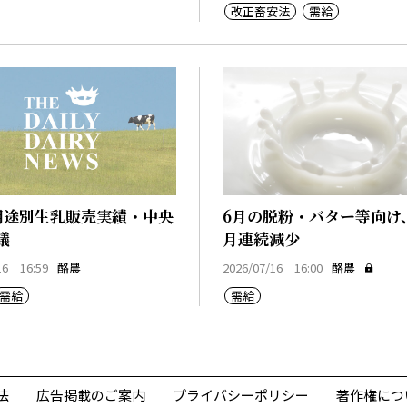
改正畜安法
需給
用途別生乳販売実績・中央
6月の脱粉・バター等向け
議
月連続減少
16 16:59
酪農
2026/07/16 16:00
酪農
需給
需給
法
広告掲載のご案内
プライバシーポリシー
著作権につ