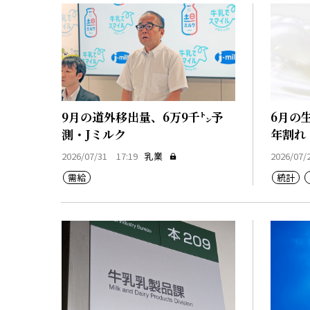
9月の道外移出量、6万9千㌧予
6月の
測・Jミルク
年割れ
2026/07/31 17:19
乳業
2026/07/
需給
統計