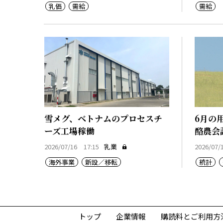
乳価
需給
需給
雪メグ、ベトナムのプロセスチ
6月の
ーズ工場稼働
酪農会
2026/07/16 17:15
乳業
2026/07/
海外事業
新設／移転
統計
トップ
企業情報
購読料とご利用方