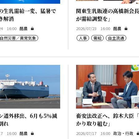
の生乳需給一変、猛暑で
関東生乳販連の高橋新会
き解消
が需給調整を」
24 16:00
酪農
2026/07/23 16:00
酪農
自然災害／異常気象
人事
需給
自主流通
ン道外移出、6月も5％減
畜安法改正へ、鈴木大臣
割れ
かり取り組む」
17 16:00
酪農
2026/07/17 16:00
政治・行政