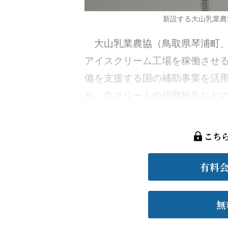
新設する大山乳業農
大山乳業農協（鳥取県琴浦町、徳
アイスクリーム工場を稼働させ
備を支援する国の補助事業を活用
か、生クリームや脱脂粉乳などの乳
こち
有料
無