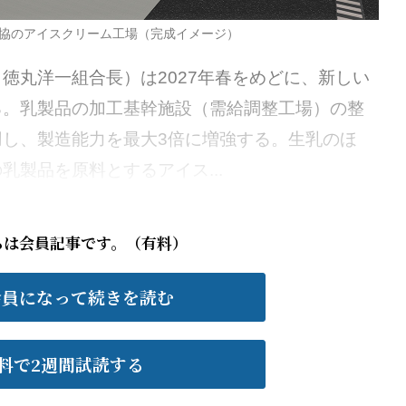
協のアイスクリーム工場（完成イメージ）
丸洋一組合長）は2027年春をめどに、新しい
る。乳製品の加工基幹施設（需給調整工場）の整
し、製造能力を最大3倍に増強する。生乳のほ
製品を原料とするアイス...
らは会員記事です。（有料）
会員になって続きを読む
料で2週間試読する