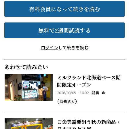
有料会員になって続きを読む
無料で2週間試読する
ログイン
して続きを読む
あわせて読みたい
ミルクランド北海道ベース期
間限定オープン
2026/08/05 16:02
酪農
消費拡大
ご褒美需要狙う秋の新商品・
日本アクセス展