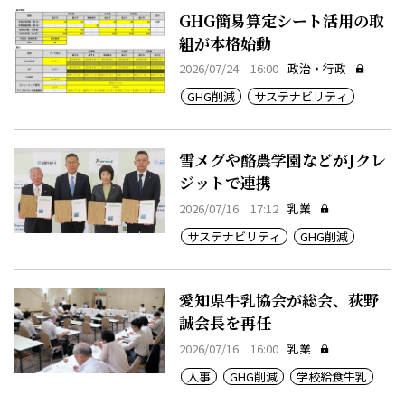
GHG簡易算定シート活用の取
組が本格始動
2026/07/24 16:00
政治・行政
GHG削減
サステナビリティ
雪メグや酪農学園などがJクレ
ジットで連携
2026/07/16 17:12
乳業
サステナビリティ
GHG削減
愛知県牛乳協会が総会、荻野
誠会長を再任
2026/07/16 16:00
乳業
人事
GHG削減
学校給食牛乳