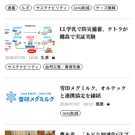
連載
ルポ
サステナビリティ
GHG削減
チーズ振興
LL学乳で防災備蓄、テトラが
離島で実証実験
2026/07/09 16:00
乳業
サステナビリティ
自然災害／異常気象
雪印メグミルク、オルテック
と連携協定を締結
2026/07/07 16:13
酪農
GHG削減
農水省、「みどり加速化GXプ