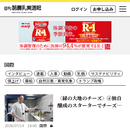
ログイン
お申し込み
国際
インタビュー
連載
人事
動画
乳価
サステナビリティ
値上げ
需給
自然災害／異常気象
トランプ政権
〈緑の大地のチーズ〉④独自
醸成のスターターでチーズに
付加価値
2026/07/14 16:00
国際