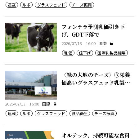
連載
ルポ
グラスフェッド
チーズ振興
フォンテラ予測乳価引き下
げ、GDT下落で
2026/07/13 16:00
国際
乳価
値下げ
国際乳製品相場
〈緑の大地のチーズ〉③栄養
価高いグラスフェッド乳製
品、50カ国に輸出
2026/07/13 16:00
国際
連載
ルポ
グラスフェッド
食品衛生
チーズ振興
オルテック、持続可能な食料