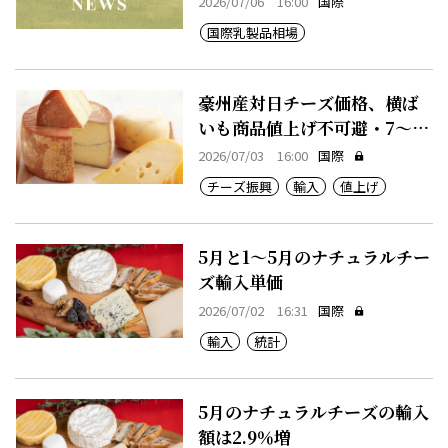
2026/07/06 16:00
国際
国際乳製品相場
豪州産対日チーズ価格、横ば
いも商品値上げ不可避・7～12
月期
2026/07/03 16:00
国際
チーズ振興
輸入
値上げ
5月と1～5月のナチュラルチー
ズ輸入単価
2026/07/02 16:31
国際
輸入
統計
5月のナチュラルチーズの輸入
額は2.9％増