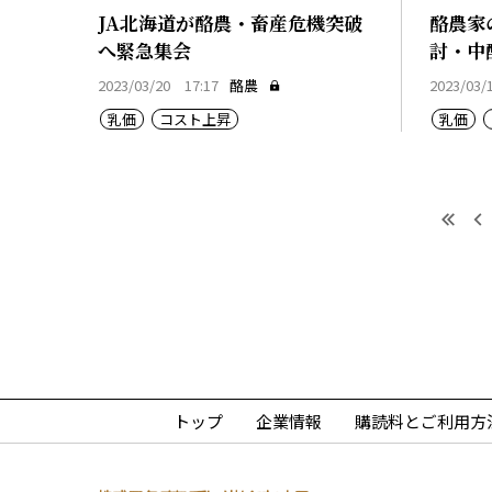
JA北海道が酪農・畜産危機突破
酪農家
へ緊急集会
討・中
2023/03/20 17:17
酪農
2023/03/
乳価
コスト上昇
乳価
最初
トップ
企業情報
購読料とご利用方