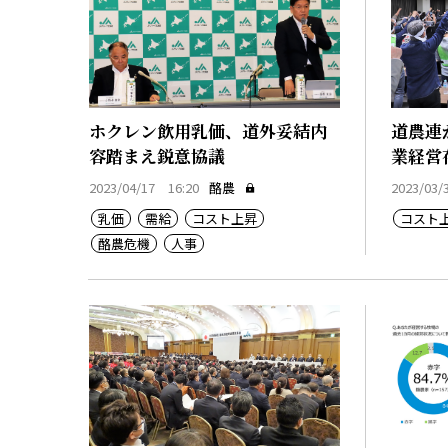
ホクレン飲用乳価、道外妥結内
道農連
容踏まえ鋭意協議
業経営
2023/04/17 16:20
酪農
2023/03/
乳価
需給
コスト上昇
コスト
酪農危機
人事