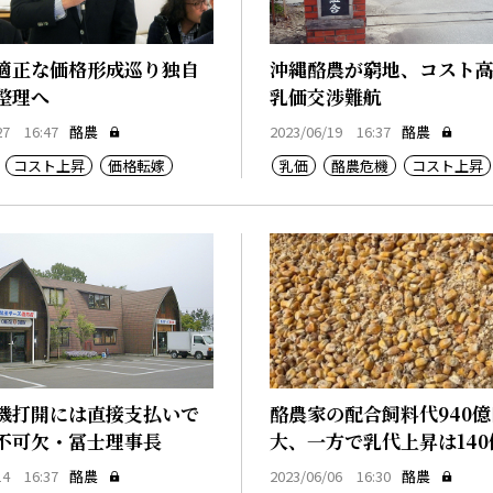
適正な価格形成巡り独自
沖縄酪農が窮地、コスト
整理へ
乳価交渉難航
27 16:47
酪農
2023/06/19 16:37
酪農
コスト上昇
価格転嫁
乳価
酪農危機
コスト上昇
機打開には直接支払いで
酪農家の配合飼料代940
不可欠・冨士理事長
大、一方で乳代上昇は14
み
14 16:37
酪農
2023/06/06 16:30
酪農