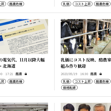
上昇
酪農危機
乳価
コスト上昇
酪農危機
の電気代、11月以降大幅
乳価にコスト反映、酪農
・北海道
組み作り歓迎
30 17:21
酪農
2023/05/19 16:30
酪農
上昇
酪農危機
乳価
コスト上昇
酪農危機
価格転嫁