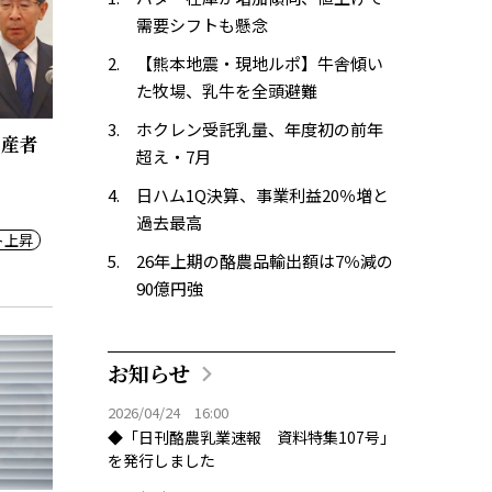
需要シフトも懸念
【熊本地震・現地ルポ】牛舎傾い
た牧場、乳牛を全頭避難
ホクレン受託乳量、年度初の前年
生産者
超え・7月
日ハム1Q決算、事業利益20％増と
過去最高
ト上昇
26年上期の酪農品輸出額は7％減の
90億円強
お知らせ
2026/04/24 16:00
◆「日刊酪農乳業速報 資料特集107号」
を発行しました