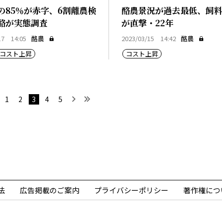
の85％が赤字、6割離農検
酪農景況が過去最低、飼
酪が実態調査
が直撃・22年
17 14:05
酪農
2023/03/15 14:42
酪農
コスト上昇
コスト上昇
へ
前へ
次へ
最後へ
1
2
3
4
5
法
広告掲載のご案内
プライバシーポリシー
著作権につ