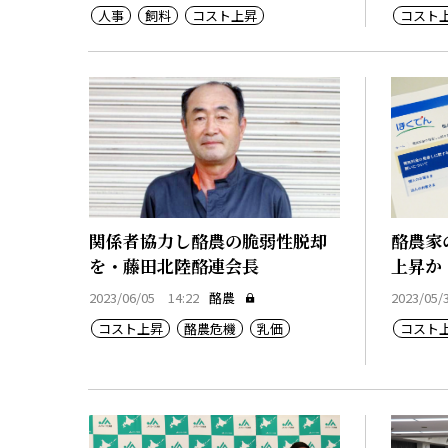
人事
飼料
コスト上昇
コスト
関係者協力し酪農の脆弱性脱却
酪農家
を・藤田北陸酪連会長
上昇か
2023/06/05 14:22
酪農
2023/05/
コスト上昇
酪農危機
乳価
コスト