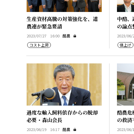
生産資材高騰の対策強化を、道
中酪、
農連が緊急要請
の論点
2023/07/27 16:00
酪農
2023/06/
コスト上昇
値上げ
過度な輸入飼料依存からの脱却
酪農危
必要・森山会長
の救済
2023/06/19 16:17
酪農
2023/06/