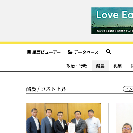
紙面ビューアー
データベース
政治・行政
酪農
乳業
酪農 / コスト上昇
イン