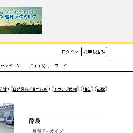
ログイン
お申し込み
ャンペーン
おすすめキーワード
需給
自然災害／異常気象
トランプ政権
独自
高騰
酪農​
月間アーカイブ