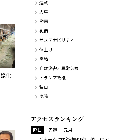
連載
人事
動画
乳価
サステナビリティ
値上げ
需給
自然災害／異常気象
家は仕
トランプ政権
独自
高騰
アクセスランキング
昨日
先週
先月
バター在庫が増加傾向、値上げで