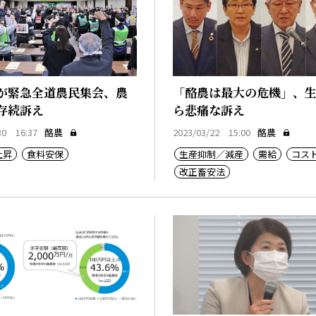
が緊急全道農民集会、農
「酪農は最大の危機」、
存続訴え
ら悲痛な訴え
30 16:37
酪農
2023/03/22 15:00
酪農
上昇
食料安保
生産抑制／減産
需給
コス
改正畜安法