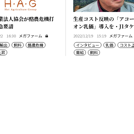
業法人協会が酪農危機打
生産コスト反映の「アコ
急要請
オン乳価」導入を・J1タ
表
22 16:30
メガファーム
2022/12/19 15:19
メガファーム
輸出
飼料
酪農危機
インタビュー
乳価
コスト
上昇
需給
飼料