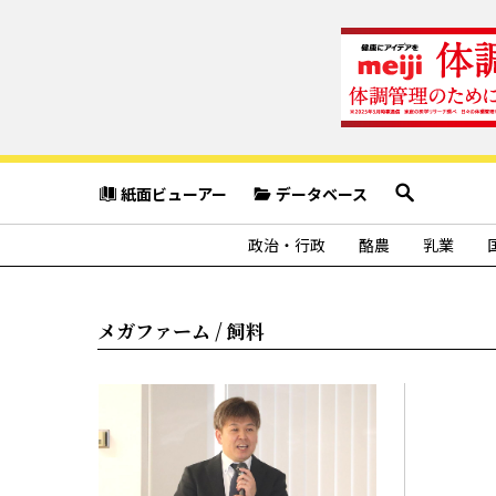
紙面ビューアー
データベース
政治・行政
酪農
乳業
メガファーム / 飼料