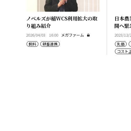
ノベルズが稲WCS利用拡大の取
日本農
り組み紹介
開へ緊
2026/04/03 16:00
メガファーム
2023/12/
飼料
耕畜連携
乳価
コスト