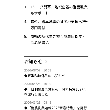
Jリーグ開幕、地域密着の酪農乳業
もサポート
森永、熊本地震の被災地支援へ2千
万円寄付
激動の時代生き抜く酪農目指す・
浜名酪農協
お知らせ
2026/08/07 10:58
◆夏季臨時休刊のお知らせ
2026/04/24 16:00
◆「日刊酪農乳業速報 資料特集107号」
を発行しました
2026/01/28 08:48
◆「酪農乳業速報2026新春特集」を発行