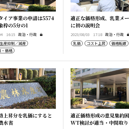
タイア事業の申請は5574
適正な価格形成、乳業メ
象枠の5分の1
に初の説明会
04 16:15
政治・行政
2023/08/03 17:18
政治・行政
生産抑制／減産
乳価
コスト上昇
価格転嫁
策・価格
格上昇分を乳価にすると
適正価格形成の意見集約
・農水省
WT検討が適当・中間取り