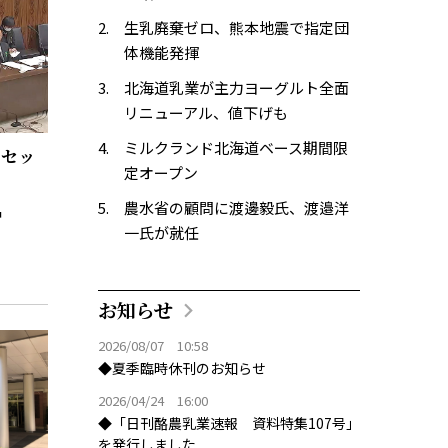
生乳廃棄ゼロ、熊本地震で指定団
体機能発揮
北海道乳業が主力ヨーグルト全面
リニューアル、値下げも
ミルクランド北海道ベース期間限
とセッ
定オープン
農水省の顧問に渡邊毅氏、渡邉洋
一氏が就任
お知らせ
2026/08/07 10:58
◆夏季臨時休刊のお知らせ
2026/04/24 16:00
◆「日刊酪農乳業速報 資料特集107号」
を発行しました