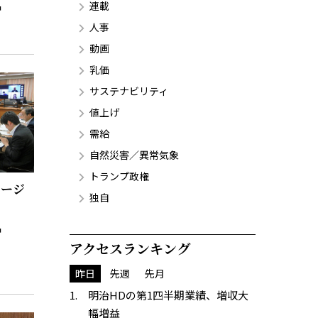
連載
人事
動画
乳価
サステナビリティ
値上げ
需給
自然災害／異常気象
トランプ政権
ャージ
独自
アクセスランキング
昨日
先週
先月
明治HDの第1四半期業績、増収大
幅増益