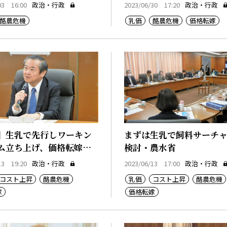
め
03 16:00
政治・行政
2023/06/30 17:20
政治・行政
酪農危機
乳価
酪農危機
価格転嫁
】生乳で先行しワーキン
まずは生乳で飼料サーチ
ム立ち上げ、価格転嫁で
検討・農水省
13 19:20
政治・行政
2023/06/13 17:00
政治・行政
コスト上昇
酪農危機
乳価
コスト上昇
酪農危機
嫁
価格転嫁