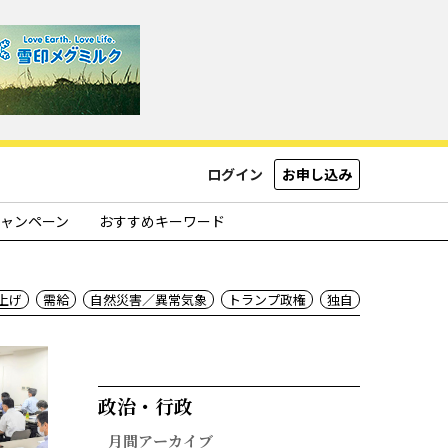
ログイン
お申し込み
ャンペーン
おすすめキーワード
上げ
需給
自然災害／異常気象
トランプ政権
独自
政治・行政​
月間アーカイブ