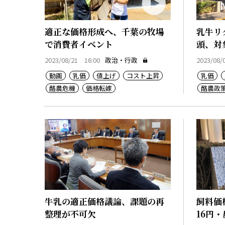
適正な価格形成へ、千葉の牧場
乳牛リ
で消費者イベント
頭、対
2023/08/21 16:00
政治・行政
2023/08/
動画
乳価
値上げ
コスト上昇
乳価
酪農危機
価格転嫁
酪農政
牛乳の適正価格議論、課題の再
飼料価
整理が不可欠
16円