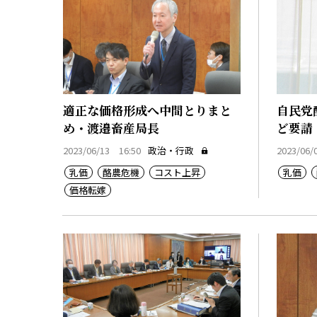
適正な価格形成へ中間とりまと
自民党
め・渡邉畜産局長
ど要請
2023/06/13 16:50
政治・行政
2023/06/
乳価
酪農危機
コスト上昇
乳価
価格転嫁