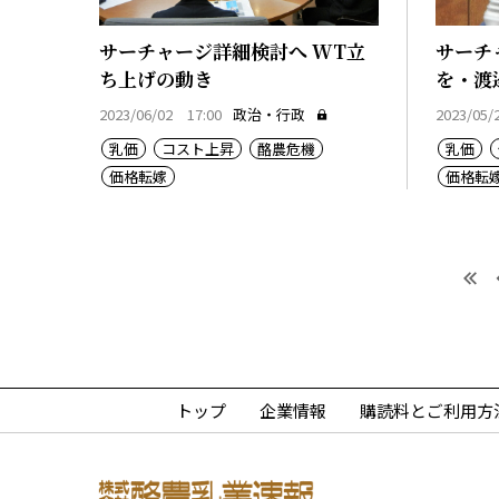
サーチャージ詳細検討へ WT立
サーチ
ち上げの動き
を・渡
2023/06/02 17:00
政治・行政
2023/05/
乳価
コスト上昇
酪農危機
乳価
価格転嫁
価格転
最
トップ
企業情報
購読料とご利用方