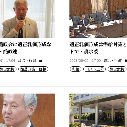
酪政会に適正乳価形成な
適正乳価形成は需給対策
・酪政連
トで・農水委
07 17:04
政治・行政
2023/06/02 17:00
政治・行政
酪農危機
酪農政策・価格
乳価
コスト上昇
酪農危機