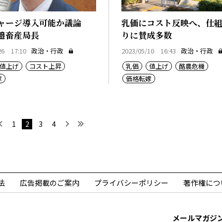
ャージ導入可能か議論
乳価にコスト反映へ、仕
邉畜産局長
りに賛成多数
26 17:10
政治・行政
2023/05/10 16:43
政治・行政
値上げ
コスト上昇
乳価
値上げ
酪農危機
嫁
価格転嫁
初へ
前へ
次へ
最後へ
1
2
3
4
法
広告掲載のご案内
プライバシーポリシー
著作権につ
メールマガジ