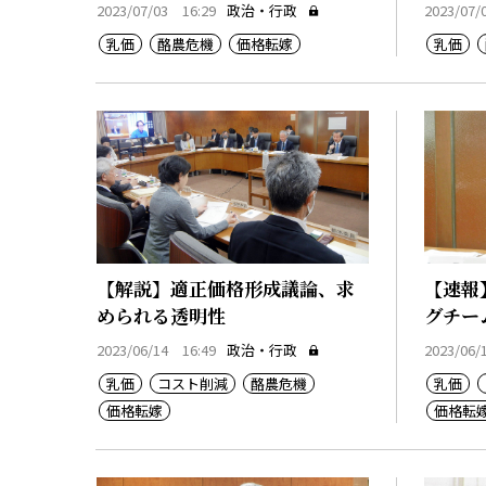
2023/07/03 16:29
政治・行政
2023/07/
乳価
酪農危機
価格転嫁
乳価
【解説】適正価格形成議論、求
【速報
められる透明性
グチー
農水省
2023/06/14 16:49
政治・行政
2023/06/
乳価
コスト削減
酪農危機
乳価
価格転嫁
価格転