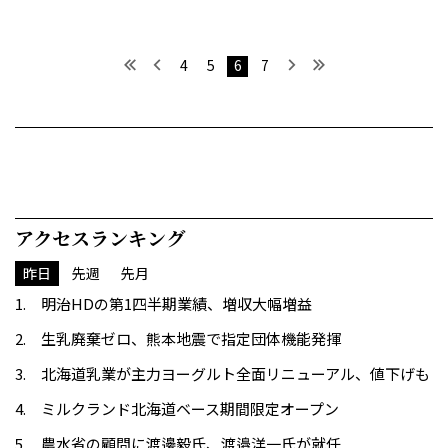
最初へ
前へ
次へ
最後へ
4
5
6
7
アクセスランキング
昨日
先週
先月
明治HDの第1四半期業績、増収大幅増益
生乳廃棄ゼロ、熊本地震で指定団体機能発揮
北海道乳業が主力ヨーグルト全面リニューアル、値下げも
ミルクランド北海道ベース期間限定オープン
農水省の顧問に渡邊毅氏、渡邉洋一氏が就任