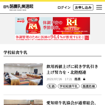
ログイン
お申し込み
学校給食牛乳
飲用再値上げに続き学乳引き
上げ努力を・北陸酪連
2023/07/26 17:21
酪農
乳価
学校給食牛乳
酪農危機
愛知県牛乳協会が通常総会、