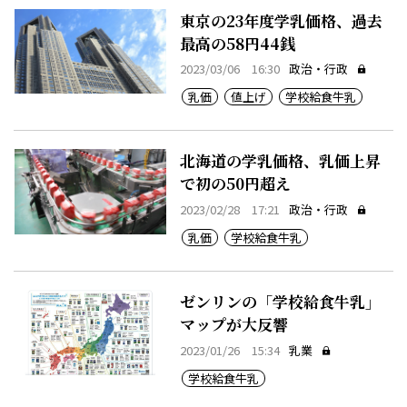
東京の23年度学乳価格、過去
最高の58円44銭
2023/03/06 16:30
政治・行政
乳価
値上げ
学校給食牛乳
北海道の学乳価格、乳価上昇
で初の50円超え
2023/02/28 17:21
政治・行政
乳価
学校給食牛乳
ゼンリンの「学校給食牛乳」
マップが大反響
2023/01/26 15:34
乳業
学校給食牛乳