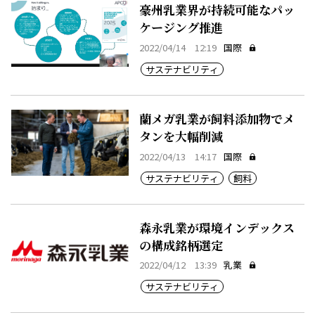
豪州乳業界が持続可能なパッ
ケージング推進
2022/04/14 12:19
国際
サステナビリティ
蘭メガ乳業が飼料添加物でメ
タンを大幅削減
2022/04/13 14:17
国際
サステナビリティ
飼料
森永乳業が環境インデックス
の構成銘柄選定
2022/04/12 13:39
乳業
サステナビリティ