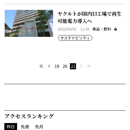
ヤクルトが国内13工場で再生
可能電力導入へ
2022/04/01 11:43
食品・飲料
サステナビリティ
最初へ
前へ
次へ
最後へ
19
20
21
アクセスランキング
昨日
先週
先月