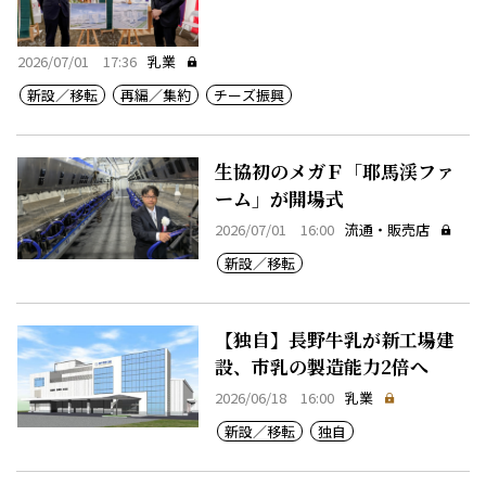
2026/07/01 17:36
乳業
新設／移転
再編／集約
チーズ振興
生協初のメガＦ「耶馬渓ファ
ーム」が開場式
2026/07/01 16:00
流通・販売店
新設／移転
【独自】長野牛乳が新工場建
設、市乳の製造能力2倍へ
2026/06/18 16:00
乳業
新設／移転
独自