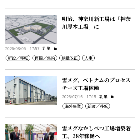
明治、神奈川新工場は「神奈
川厚木工場」に
2026/08/06 17:57
乳業
新設／移転
再編／集約
組織改正
人事
雪メグ、ベトナムのプロセス
チーズ工場稼働
2026/07/16 17:15
乳業
海外事業
新設／移転
雪メグなかしべつ工場増築着
工、28年稼働へ