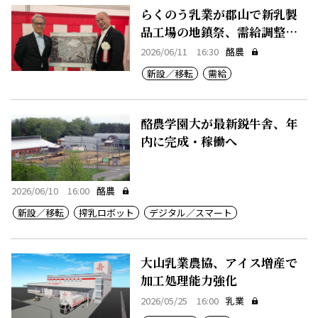
らくのう乳業が郡山で新乳製
品工場の地鎮祭、需給調整機
能強化へ
2026/06/11 16:30
酪農
新設／移転
需給
酪農学園大が最新鋭牛舎、年
内に完成・稼働へ
2026/06/10 16:00
酪農
新設／移転
搾乳ロボット
デジタル／スマート
大山乳業農協、アイス増産で
加工処理能力強化
2026/05/25 16:00
乳業