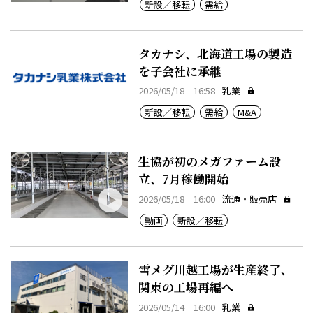
新設／移転
需給
タカナシ、北海道工場の製造
を子会社に承継
2026/05/18 16:58
乳業
新設／移転
需給
M&A
生協が初のメガファーム設
立、7月稼働開始
2026/05/18 16:00
流通・販売店
動画
新設／移転
雪メグ川越工場が生産終了、
関東の工場再編へ
2026/05/14 16:00
乳業