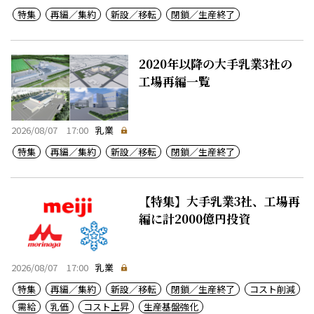
特集
再編／集約
新設／移転
閉鎖／生産終了
2020年以降の大手乳業3社の
工場再編一覧
2026/08/07 17:00
乳業
特集
再編／集約
新設／移転
閉鎖／生産終了
【特集】大手乳業3社、工場再
編に計2000億円投資
2026/08/07 17:00
乳業
特集
再編／集約
新設／移転
閉鎖／生産終了
コスト削減
需給
乳価
コスト上昇
生産基盤強化