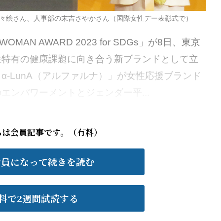
々絵さん、人事部の末吉さやかさん（国際女性デー表彰式で）
AN AWARD 2023 for SDGs」が8日、東京
性特有の健康課題に向き合う新ブランドとして立
α-LunA（アルファルナ）」が女性応援ブランド
エンパワーメントとジェンダー平...
らは会員記事です。（有料）
会員になって続きを読む
料で2週間試読する