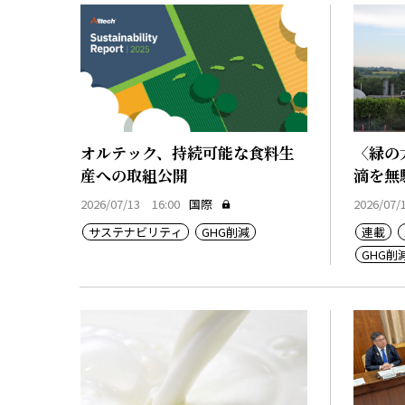
オルテック、持続可能な食料生
〈緑の
産への取組公開
滴を無
テム
2026/07/13 16:00
国際
2026/07/
サステナビリティ
GHG削減
連載
GHG削