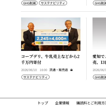
GHG削減
サステナビリティ
GHG削
コープデリ、牛乳売上などから2
愛知で
千万円寄付
売、1
2026/06/10 16:00
流通・販売店
2026/06/
サステナビリティ
GHG削
トップ
企業情報
購読料とご利用方