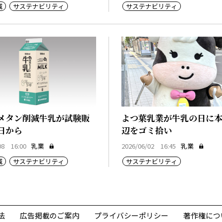
減
サステナビリティ
サステナビリティ
メタン削減牛乳が試験販
よつ葉乳業が牛乳の日に
3日から
辺をゴミ拾い
08 16:00
乳業
2026/06/02 16:45
乳業
減
サステナビリティ
サステナビリティ
法
広告掲載のご案内
プライバシーポリシー
著作権につ