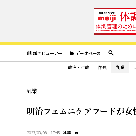
紙面ビューアー
データベース
政治・行政
酪農
乳業
乳業
明治フェムニケアフードが女
2023/03/08 17:45
乳業