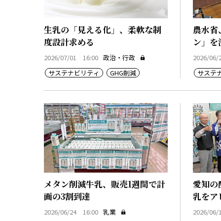
生乳の「見える化」、柔軟な制
農水省
度設計求める
ン」を
2026/07/01 16:00
政治・行政
2026/06/
サステナビリティ
GHG削減
サステ
メタン削減牛乳、販売1週間で計
愛知の
画の3割到達
乳をア
2026/06/24 16:00
乳業
2026/06/