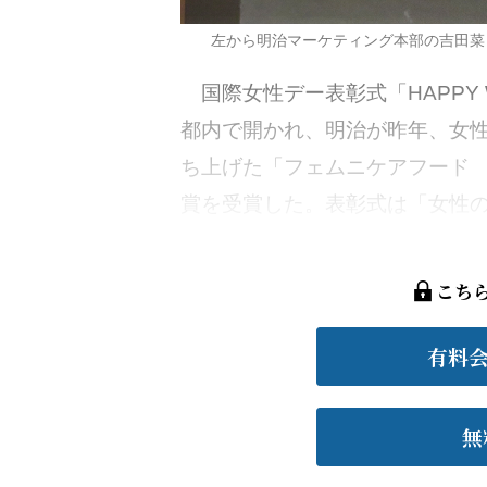
左から明治マーケティング本部の吉田菜
国際女性デー表彰式「HAPPY WOM
都内で開かれ、明治が昨年、女
ち上げた「フェムニケアフード 
賞を受賞した。表彰式は「女性の
こち
有料
無