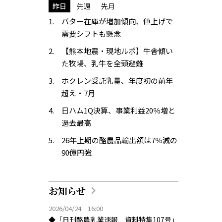
昨日
先週
先月
バター在庫が増加傾向、値上げで
需要シフトも懸念
【熊本地震・現地ルポ】牛舎傾い
た牧場、乳牛を全頭避難
ホクレン受託乳量、年度初の前年
超え・7月
日ハム1Q決算、事業利益20％増と
過去最高
26年上期の酪農品輸出額は7％減の
90億円強
お知らせ
2026/04/24 16:00
◆「日刊酪農乳業速報 資料特集107号」