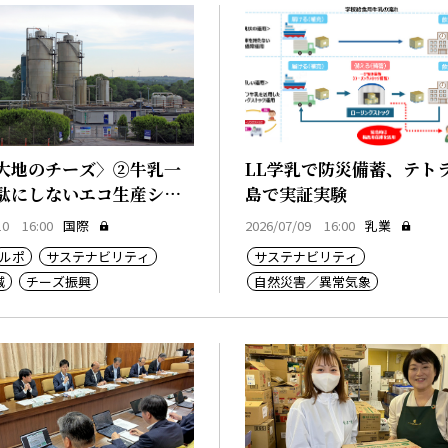
大地のチーズ〉②牛乳一
LL学乳で防災備蓄、テト
駄にしないエコ生産シス
島で実証実験
10 16:00
国際
2026/07/09 16:00
乳業
ルポ
サステナビリティ
サステナビリティ
減
チーズ振興
自然災害／異常気象