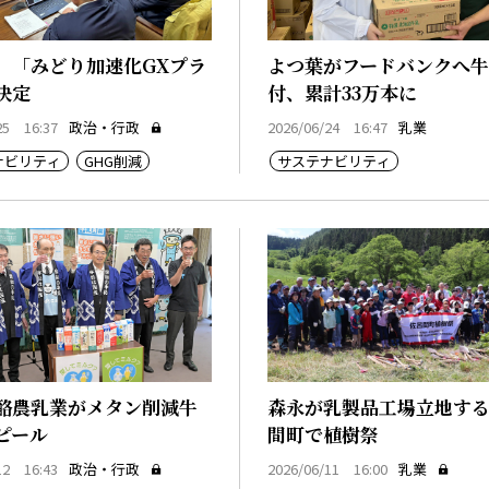
、「みどり加速化GXプラ
よつ葉がフードバンクへ
決定
付、累計33万本に
25 16:37
政治・行政
2026/06/24 16:47
乳業
ナビリティ
GHG削減
サステナビリティ
酪農乳業がメタン削減牛
森永が乳製品工場立地す
ピール
間町で植樹祭
12 16:43
政治・行政
2026/06/11 16:00
乳業