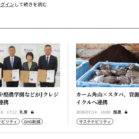
ログイン
して続きを読む
や酪農学園などがJクレジ
カーム角山×スタバ、資
連携
イクルへ連携
16 17:12
乳業
2026/07/14 16:00
酪農
ナビリティ
GHG削減
サステナビリティ