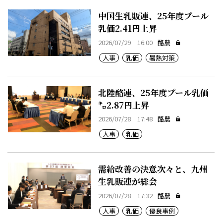
中国生乳販連、25年度プール
乳価2.41円上昇
2026/07/29 16:00
酪農
人事
乳価
暑熱対策
北陸酪連、25年度プール乳価
㌔2.87円上昇
2026/07/28 17:48
酪農
人事
乳価
需給改善の決意次々と、九州
生乳販連が総会
2026/07/28 17:32
酪農
人事
乳価
優良事例