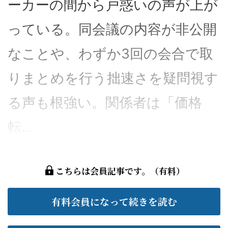
ーカーの間から戸惑いの声が上が
っている。同会議の内容が非公開
なことや、わずか3回の会合で取
りまとめを行う拙速さを疑問視す
る声も根強い。関係者は「価格
転...
こちらは会員記事です。（有料）
有料会員になって続きを読む