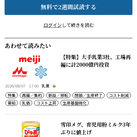
無料で2週間試読する
ログイン
して続きを読む
あわせて読みたい
【特集】大手乳業3社、工場再
編に計2000億円投資
2026/08/07 17:00
乳業
特集
再編／集約
新設／移転
閉鎖／生産終了
コスト削減
需給
乳価
コスト上昇
生産基盤強化
雪印メグ、育児用粉ミルク3年
ぶりに値上げ