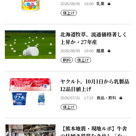
2026/08/05 16:00
乳業
値上げ
北海道牧草、流通価格著しく
上昇か・27年産
2026/08/05 16:00
酪農
飼料
値上げ
ヤクルト、10月1日から乳製品
12品目値上げ
2026/07/31 17:15
食品・飲料
値上げ
【熊本地震・現地ルポ】牛舎
の柱傾き鉄筋むき出し「やめ