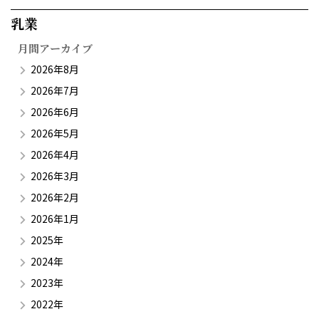
乳業​
月間アーカイブ
2026年8月
2026年7月
2026年6月
2026年5月
2026年4月
2026年3月
2026年2月
2026年1月
2025年
2024年
2023年
2022年