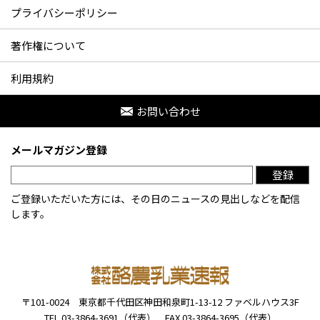
プライバシーポリシー
著作権について
利用規約
お問い合わせ
メールマガジン登録
登録
ご登録いただいた方には、その日のニュースの見出しなどを配信
します。
〒101-0024
東京都千代田区神田和泉町1-13-12
ファベルハウス3F
TEL 03-3864-3691（代表）
FAX 03-3864-3695（代表）