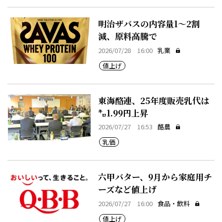
明治ザバスの内容量1～2割
減、原料高騰で
2026/07/28 16:00
乳業
値上げ
東海酪連、25年度販売乳代は
㌔1.99円上昇
2026/07/27 16:53
酪農
乳価
六甲バター、9月から家庭用チ
ーズなど値上げ
2026/07/27 16:00
食品・飲料
値上げ