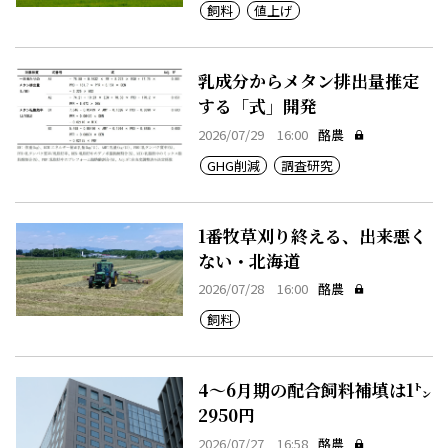
飼料
値上げ
乳成分からメタン排出量推定
する「式」開発
2026/07/29 16:00
酪農
GHG削減
調査研究
1番牧草刈り終える、出来悪く
ない・北海道
2026/07/28 16:00
酪農
飼料
4～6月期の配合飼料補填は1㌧
2950円
2026/07/27 16:58
酪農