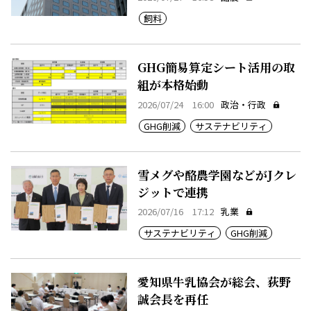
飼料
GHG簡易算定シート活用の取
組が本格始動
2026/07/24 16:00
政治・行政
GHG削減
サステナビリティ
雪メグや酪農学園などがJクレ
ジットで連携
2026/07/16 17:12
乳業
サステナビリティ
GHG削減
愛知県牛乳協会が総会、荻野
誠会長を再任