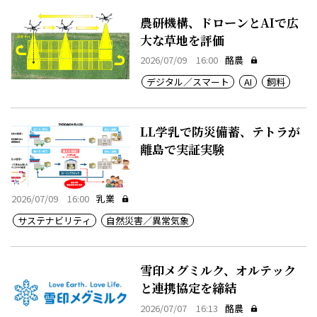
農研機構、ドローンとAIで広
大な草地を評価
2026/07/09 16:00
酪農
デジタル／スマート
AI
飼料
LL学乳で防災備蓄、テトラが
離島で実証実験
2026/07/09 16:00
乳業
サステナビリティ
自然災害／異常気象
雪印メグミルク、オルテック
と連携協定を締結
2026/07/07 16:13
酪農