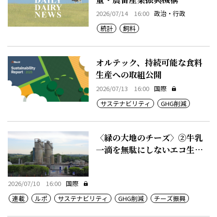
2026/07/14 16:00
政治・行政
統計
飼料
オルテック、持続可能な食料
生産への取組公開
2026/07/13 16:00
国際
サステナビリティ
GHG削減
〈緑の大地のチーズ〉②牛乳
一滴を無駄にしないエコ生産
システム
2026/07/10 16:00
国際
連載
ルポ
サステナビリティ
GHG削減
チーズ振興