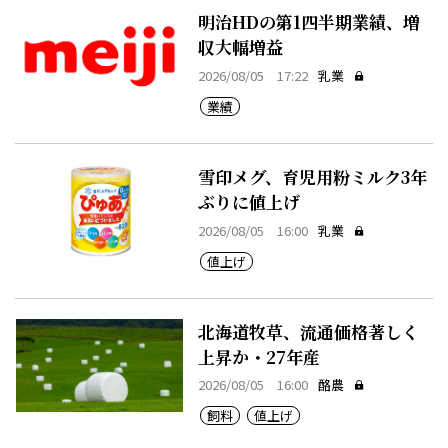
明治HDの第1四半期業績、増
収大幅増益
2026/08/05 17:22
乳業
業績
雪印メグ、育児用粉ミルク3年
ぶりに値上げ
2026/08/05 16:00
乳業
値上げ
北海道牧草、流通価格著しく
上昇か・27年産
2026/08/05 16:00
酪農
飼料
値上げ