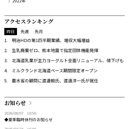
2022年
アクセスランキング
昨日
先週
先月
明治HDの第1四半期業績、増収大幅増益
生乳廃棄ゼロ、熊本地震で指定団体機能発揮
北海道乳業が主力ヨーグルト全面リニューアル、値下げも
ミルクランド北海道ベース期間限定オープン
農水省の顧問に渡邊毅氏、渡邉洋一氏が就任
お知らせ
2026/08/07 10:58
◆夏季臨時休刊のお知らせ
2026/04/24 16:00