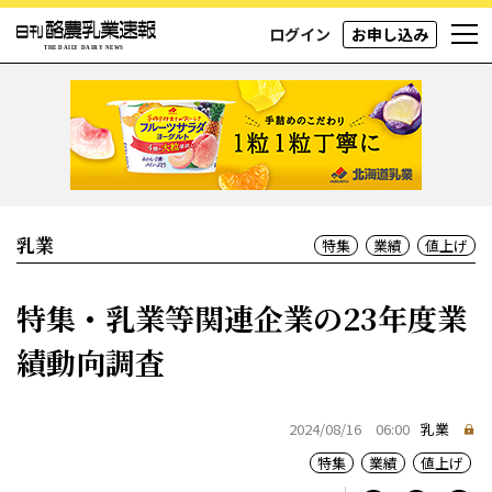
ログイン
お申し込み
乳業
特集
業績
値上げ
特集・乳業等関連企業の23年度業
績動向調査
2024/08/16 06:00
乳業
特集
業績
値上げ