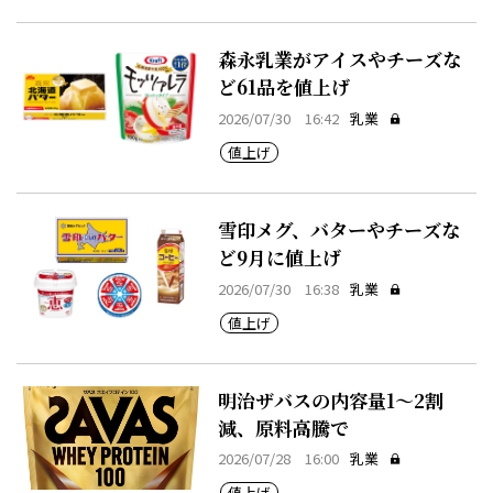
森永乳業がアイスやチーズな
ど61品を値上げ
2026/07/30 16:42
乳業
値上げ
雪印メグ、バターやチーズな
ど9月に値上げ
2026/07/30 16:38
乳業
値上げ
明治ザバスの内容量1～2割
減、原料高騰で
2026/07/28 16:00
乳業
値上げ