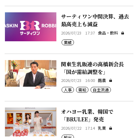
サーティワン中間決算、過去
最高売上も減益
2026/07/23 17:37
食品・飲料
業績
関東生乳販連の高橋新会長
「国が需給調整を」
2026/07/23 16:00
酪農
人事
需給
自主流通
オハヨー乳業、韓国で
「BRULEE」発売
2026/07/22 17:14
乳業
輸出