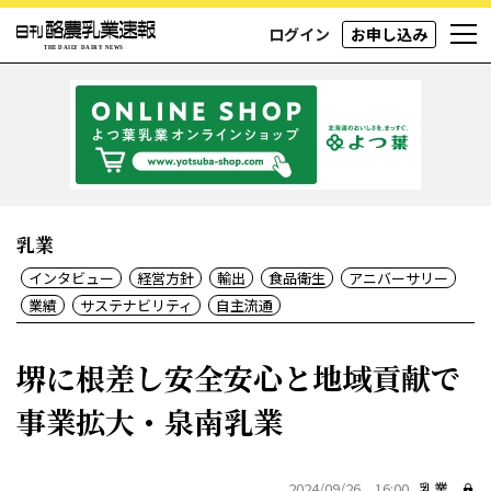
ログイン
お申し込み
乳業
インタビュー
経営方針
輸出
食品衛生
アニバーサリー
業績
サステナビリティ
自主流通
堺に根差し安全安心と地域貢献で
事業拡大・泉南乳業
2024/09/26 16:00
乳業