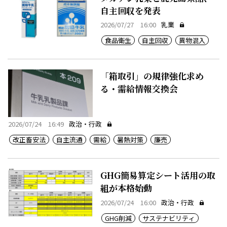
自主回収を発表
2026/07/27 16:00
乳業
食品衛生
自主回収
異物混入
「箱取引」の規律強化求め
る・需給情報交換会
2026/07/24 16:49
政治・行政
改正畜安法
自主流通
需給
暑熱対策
廉売
GHG簡易算定シート活用の取
組が本格始動
2026/07/24 16:00
政治・行政
GHG削減
サステナビリティ