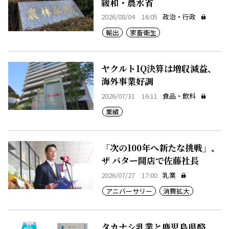
緩和・農水省
2026/08/04 16:05
政治・行政
輸出
家畜衛生
ヤクルト1Q決算は増収減益、
海外事業好調
2026/07/31 16:11
食品・飲料
業績
「次の100年へ新たな挑戦」、
ザ バター開店で佐藤社長
2026/07/27 17:00
乳業
アニバーサリー
消費拡大
タカナシ乳業と鹿児島県酪、