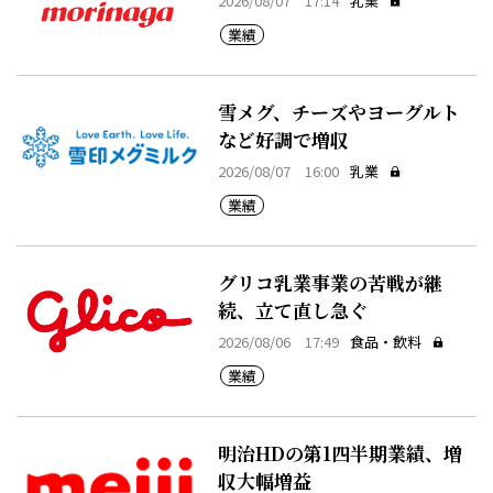
2026/08/07 17:14
乳業
業績
雪メグ、チーズやヨーグルト
など好調で増収
2026/08/07 16:00
乳業
業績
グリコ乳業事業の苦戦が継
続、立て直し急ぐ
2026/08/06 17:49
食品・飲料
業績
明治HDの第1四半期業績、増
収大幅増益