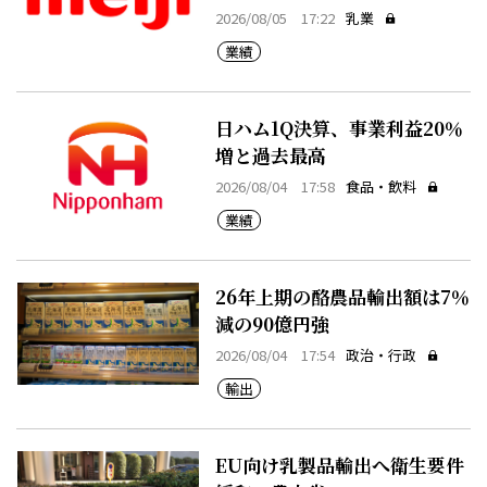
2026/08/05 17:22
乳業
業績
日ハム1Q決算、事業利益20％
増と過去最高
2026/08/04 17:58
食品・飲料
業績
26年上期の酪農品輸出額は7％
減の90億円強
2026/08/04 17:54
政治・行政
輸出
EU向け乳製品輸出へ衛生要件