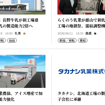
】長野牛乳が新工場建
らくのう乳業が郡山で新
乳の製造能力2倍へ
工場の地鎮祭、需給調整
化へ
18 16:00
乳業
2026/06/11 16:30
酪農
移転
独自
新設／移転
需給
業農協、アイス増産で加
タカナシ、北海道工場の
能力強化
子会社に承継