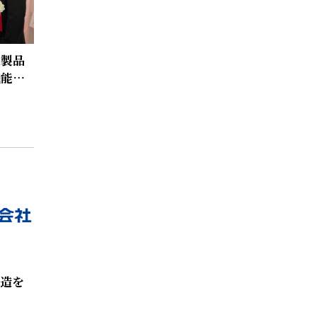
乳製品
機能強
製造を