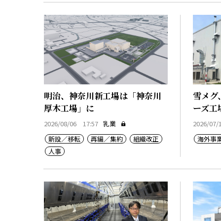
明治、神奈川新工場は「神奈川
雪メグ
厚木工場」に
ーズ工
2026/08/06 17:57
乳業
2026/07/
新設／移転
再編／集約
組織改正
海外事
人事