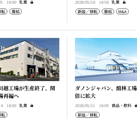
25 16:00
乳業
2026/05/18 16:58
乳業
移転
需給
新設／移転
需給
M&A
川越工場が生産終了、関
ダノンジャパン、館林工場を
場再編へ
倍に拡大
14 16:00
乳業
2026/05/11 16:00
食品・飲料
移転
新設／移転