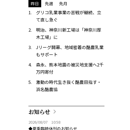
昨日
先週
先月
グリコ乳業事業の苦戦が継続、立
て直し急ぐ
明治、神奈川新工場は「神奈川厚
木工場」に
Jリーグ開幕、地域密着の酪農乳業
もサポート
森永、熊本地震の被災地支援へ2千
万円寄付
激動の時代生き抜く酪農目指す・
浜名酪農協
お知らせ
2026/08/07 10:58
◆夏季臨時休刊のお知らせ