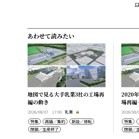
あわせて読みたい
地図で見る大手乳業3社の工場再
202
編の動き
場再編
2026/08/07 17:00
乳業
2026/08/
特集
再編／集約
新設／移転
特集
閉鎖／生産終了
閉鎖／