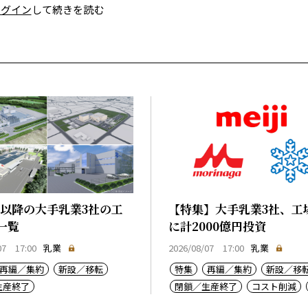
ログイン
して続きを読む
0年以降の大手乳業3社の工
【特集】大手乳業3社、工
一覧
に計2000億円投資
07 17:00
乳業
2026/08/07 17:00
乳業
再編／集約
新設／移転
特集
再編／集約
新設／移
生産終了
閉鎖／生産終了
コスト削減
乳価
コスト上昇
生産基盤