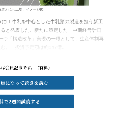
海道えにわ工場」イメージ図
にLL牛乳を中心とした牛乳類の製造を担う新工
すると発表した。新たに策定した「中期経営計画
針の一つ「構造改革」実現の一環として、生産体制再
。 投資予定額は約147億...
らは会員記事です。（有料）
会員になって続きを読む
料で2週間試読する