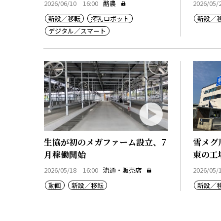
2026/06/10 16:00
酪農
2026/05/
新設／移転
搾乳ロボット
新設／
デジタル／スマート
生協が初のメガファーム設立、7
雪メグ
月稼働開始
東の工
2026/05/18 16:00
流通・販売店
2026/05/
動画
新設／移転
新設／