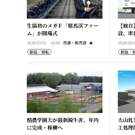
生協初のメガＦ「耶馬渓ファー
【独自
ム」が開場式
設、市
2026/07/01 16:00
流通・販売店
2026/06/
新設／移転
新設／
酪農学園大が最新鋭牛舎、年内
大山乳
に完成・稼働へ
工処理