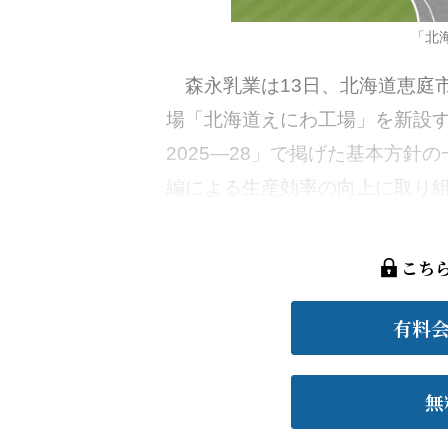
「北
森永乳業は13日、北海道恵庭市
場「北海道えにわ工場」を新設
2025―28」で掲げた基本方
編による生産効率の向上に取り組む
こち
有料
無