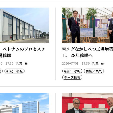
、ベトナムのプロセスチ
雪メグなかしべつ工場増
場稼働
工、28年稼働へ
16 17:15
乳業
2026/07/01 17:36
乳業
業
新設／移転
新設／移転
再編／集約
チーズ振興