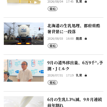
2026/08/04 17:45
乳業
需給
北海道の生乳処理、都府県酷
暑背景に一段落
2026/08/03 16:00
酪農
需給
9月の道外移出量、6万9千㌧予
測・Jミルク
2026/07/31 17:19
乳業
需給
6月の生乳1.3％減、9カ月連続
前年割れ