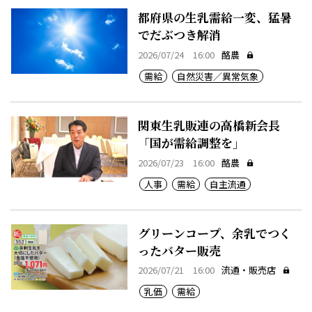
都府県の生乳需給一変、猛暑
でだぶつき解消
2026/07/24 16:00
酪農
需給
自然災害／異常気象
関東生乳販連の高橋新会長
「国が需給調整を」
2026/07/23 16:00
酪農
人事
需給
自主流通
グリーンコープ、余乳でつく
ったバター販売
2026/07/21 16:00
流通・販売店
乳価
需給