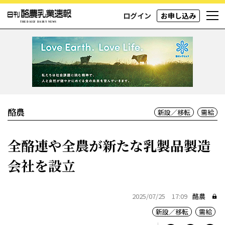
ログイン
お申し込み
酪農
新設／移転
需給
全酪連や全農が新たな乳製品製造
会社を設立
2025/07/25 17:09
酪農
新設／移転
需給