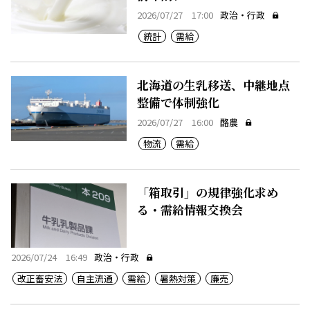
2026/07/27 17:00
政治・行政
統計
需給
北海道の生乳移送、中継地点
整備で体制強化
2026/07/27 16:00
酪農
物流
需給
「箱取引」の規律強化求め
る・需給情報交換会
2026/07/24 16:49
政治・行政
改正畜安法
自主流通
需給
暑熱対策
廉売