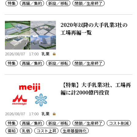
特集
再編／集約
新設／移転
閉鎖／生産終了
2020年以降の大手乳業3社の
工場再編一覧
2026/08/07 17:00
乳業
特集
再編／集約
新設／移転
閉鎖／生産終了
【特集】大手乳業3社、工場再
編に計2000億円投資
2026/08/07 17:00
乳業
特集
再編／集約
新設／移転
閉鎖／生産終了
コスト削減
需給
乳価
コスト上昇
生産基盤強化