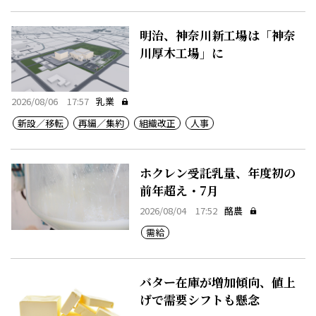
明治、神奈川新工場は「神奈
川厚木工場」に
2026/08/06 17:57
乳業
新設／移転
再編／集約
組織改正
人事
ホクレン受託乳量、年度初の
前年超え・7月
2026/08/04 17:52
酪農
需給
バター在庫が増加傾向、値上
げで需要シフトも懸念