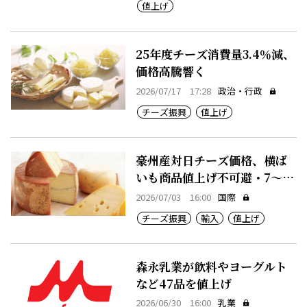
値上げ
25年度チーズ消費量3.4％減、
価格高騰響く
2026/07/17 17:28
政治・行政
チーズ振興
値上げ
豪州産対日チーズ価格、横ば
いも商品値上げ不可避・7～12
月期
2026/07/03 16:00
国際
チーズ振興
輸入
値上げ
森永乳業が飲料やヨーグルト
など47品を値上げ
2026/06/30 16:00
乳業