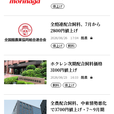
値上げ
全酪連配合飼料、7月から
2800円値上げ
2026/06/26 17:04
酪農
値上げ
飼料
ホクレン次期配合飼料価格
3100円値上げ
2026/06/23 16:33
酪農
飼料
値上げ
全農配合飼料、中東情勢悪化
で3700円値上げ・7～9月期