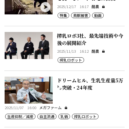
2025/12/17 16:17
酪農
特集
鳥獣被害
動画
搾乳ロボ3社、最先端技術や今
後の展開紹介
2025/11/13 16:12
酪農
搾乳ロボット
ドリームヒル、生乳生産量5万
㌧突破・24年度
2025/11/07 16:00
メガファーム
生産抑制／減産
自主流通
乳価
搾乳ロボット