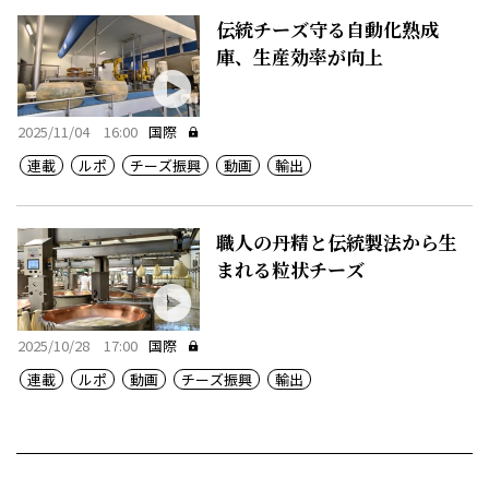
伝統チーズ守る自動化熟成
庫、生産効率が向上
2025/11/04 16:00
国際
連載
ルポ
チーズ振興
動画
輸出
職人の丹精と伝統製法から生
まれる粒状チーズ
2025/10/28 17:00
国際
連載
ルポ
動画
チーズ振興
輸出