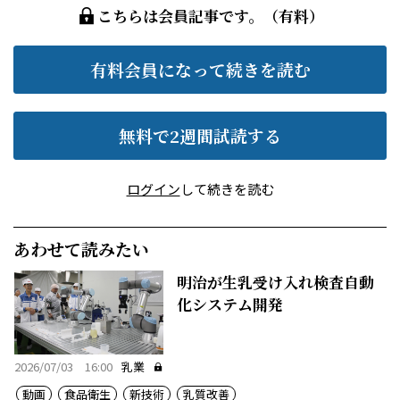
こちらは会員記事です。（有料）
有料会員になって続きを読む
無料で2週間試読する
ログイン
して続きを読む
あわせて読みたい
明治が生乳受け入れ検査自動
化システム開発
2026/07/03 16:00
乳業
動画
食品衛生
新技術
乳質改善