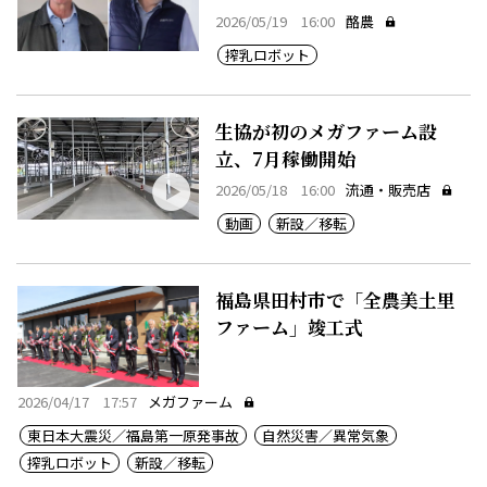
2026/05/19 16:00
酪農
搾乳ロボット
生協が初のメガファーム設
立、7月稼働開始
2026/05/18 16:00
流通・販売店
動画
新設／移転
福島県田村市で「全農美土里
ファーム」竣工式
2026/04/17 17:57
メガファーム
東日本大震災／福島第一原発事故
自然災害／異常気象
搾乳ロボット
新設／移転