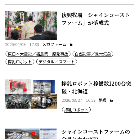
復興牧場「シャインコースト
ファーム」が落成式
2026/04/09 17:33
メガファーム
東日本大震災／福島第一原発事故
自然災害／異常気象
搾乳ロボット
デジタル／スマート
搾乳ロボット稼働数1200台突
破・北海道
2026/03/27 16:27
酪農
搾乳ロボット
シャインコーストファームの