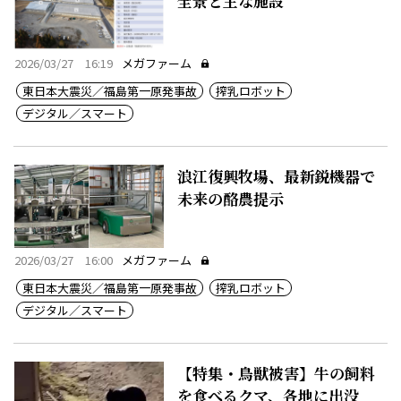
全景と主な施設
2026/03/27 16:19
メガファーム
東日本大震災／福島第一原発事故
搾乳ロボット
デジタル／スマート
浪江復興牧場、最新鋭機器で
未来の酪農提示
2026/03/27 16:00
メガファーム
東日本大震災／福島第一原発事故
搾乳ロボット
デジタル／スマート
【特集・鳥獣被害】牛の飼料
を食べるクマ、各地に出没