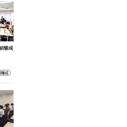
解醸成
解醸成