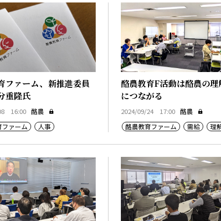
育ファーム、新推進委員
酪農教育F活動は酪農の理
分重隆氏
につながる
08 16:00
酪農
2024/09/24 17:00
酪農
育ファーム
人事
酪農教育ファーム
需給
理