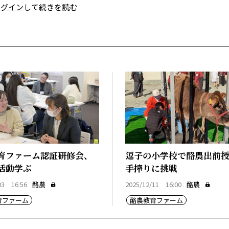
ログイン
して続きを読む
育ファーム認証研修会、
逗子の小学校で酪農出前
活動学ぶ
手搾りに挑戦
03 16:56
酪農
2025/12/11 16:00
酪農
育ファーム
酪農教育ファーム