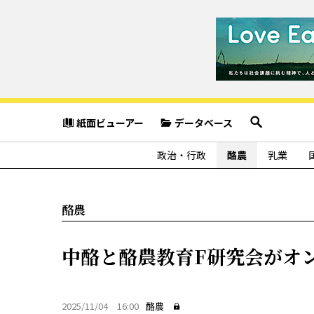
紙面ビューアー
データベース
政治・行政
酪農
乳業
酪農
中酪と酪農教育F研究会がオ
2025/11/04 16:00
酪農