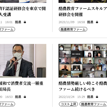
育F認証研修会を東京で開
酪農教育ファームスキル
9人受講
研修会を開催
11 16:01
酪農
2023/11/09 16:58
酪農
育ファーム
酪農教育ファーム
緩和で消費者交流一層重
酪農情勢厳しい時こそ酪
田局長
ファーム続けるべき
20 16:53
酪農
2022/10/24 15:29
酪農
育ファーム
コスト上昇
酪農教育ファーム