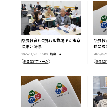
酪農教育Fに携わる牧場主が東京
酪農教
に集い研修
長に國
2025/11/20 16:00
酪農
2025/04/
酪農教育ファーム
酪農教