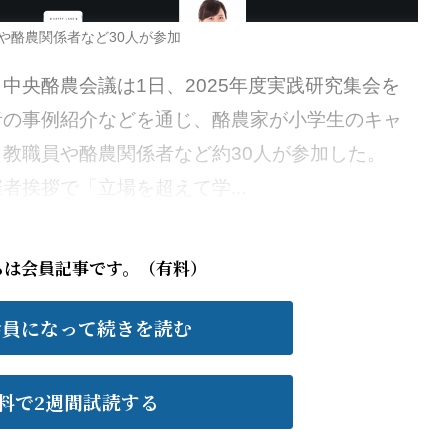
や酪農関係者など30人が参加
央酪農会議は1日、2025年度実践研究集会を
者の事例紹介などを通じ、酪農家が小学生のキャ
。教職員や酪農関係者など約30人が参加した。
挨拶で「立場を超えて学...
らは会員記事です。（有料）
会員になって続きを読む
料で2週間試読する