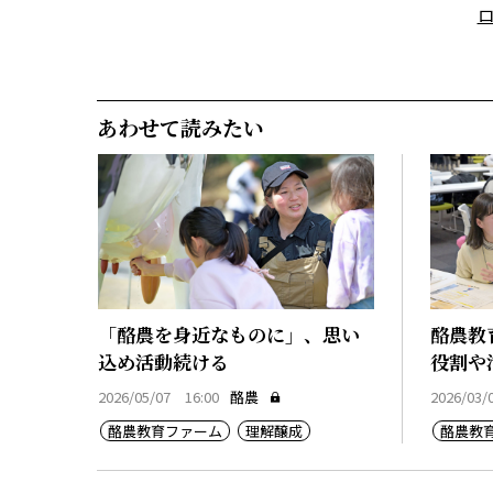
あわせて読みたい
「酪農を身近なものに」、思い
酪農教
込め活動続ける
役割や
2026/05/07 16:00
酪農
2026/03/
酪農教育ファーム
理解醸成
酪農教