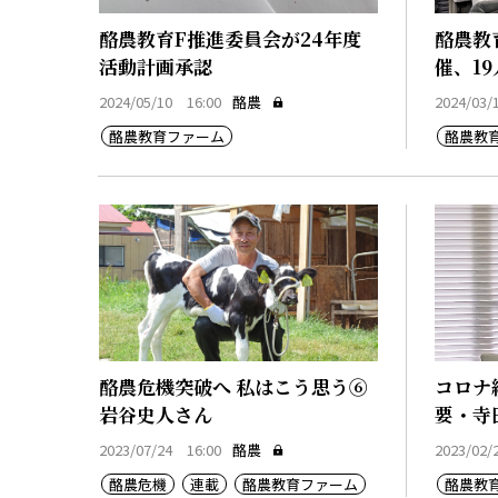
酪農教育F推進委員会が24年度
酪農教
活動計画承認
催、1
2024/05/10 16:00
酪農
2024/03/
酪農教育ファーム
酪農教
酪農危機突破へ 私はこう思う⑥
コロナ
岩谷史人さん
要・寺
2023/07/24 16:00
酪農
2023/02/
酪農危機
連載
酪農教育ファーム
酪農教