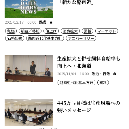
「新たな酪肉近」
2025/12/17 00:00
酪農
乳価
新設／移転
値上げ
消費拡大
需給
マーケット
価格転嫁
酪肉近代化基本方針
アニバーサリー
生産拡大と併せ飼料自給率も
向上へ・北海道
2025/11/04 16:00
政治・行政
酪肉近代化基本方針
飼料
445万㌧目標は生産現場への
強いメッセージ