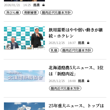
2026/01/21 16:25
酪農
洗びん機
鳥獣被害
酪肉近代化基本方針
飲用需要はやや弱い動きが継
続・ホクレン
2025/12/25 16:37
酪農
乳価
酪肉近代化基本方針
北海道酪農5大ニュース、1位
は「新酪肉近」
2025/12/25 16:00
酪農
酪肉近代化基本方針
25年重大ニュース、トップは