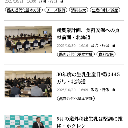
2025/10/31 16:00
政治・行政
酪肉近代化基本方針
チーズ振興
消費拡大
生産抑制／減産
新農業計画、食料安保への貢
献前面・北海道
2025/10/30 16:16
政治・行政
酪肉近代化基本方針
食料安保
30年度の生乳生産目標は445
万㌧・北海道
2025/10/30 16:09
政治・行政
酪肉近代化基本方針
9月の道外移出生乳は堅調に推
移・ホクレン