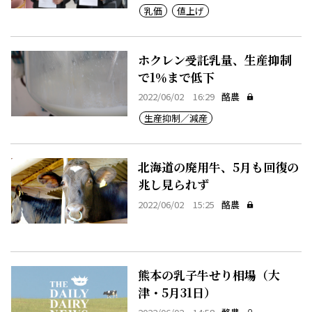
乳価
値上げ
ホクレン受託乳量、生産抑制
で1％まで低下
2022/06/02 16:29
酪農
生産抑制／減産
北海道の廃用牛、5月も回復の
兆し見られず
2022/06/02 15:25
酪農
熊本の乳子牛せり相場（大
津・5月31日）