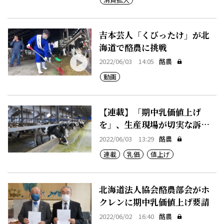
吉本芸人「くびったけ」が北
海道で酪農に挑戦
2022/06/03 14:05
酪農
動画
【連載】「期中乳価値上げ
を」、生産現場が切実な訴え
②
2022/06/03 13:29
酪農
連載
乳価
値上げ
北海道法人協会酪農部会がホ
クレンに期中乳価値上げ要請
2022/06/02 16:40
酪農