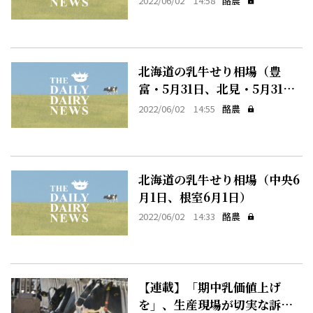
2022/06/02 14:58
酪農
北海道の乳牛せり相場（豊
富・5月31日、北見・5月31
日、早来・5月31日）
2022/06/02 14:55
酪農
北海道の乳牛せり相場（中央6
月1日、根室6月1日）
2022/06/02 14:33
酪農
【連載】「期中乳価値上げ
を」、生産現場が切実な訴え