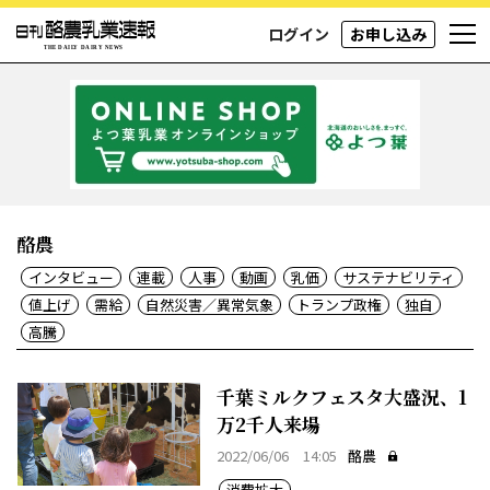
ログイン
お申し込み
酪農
インタビュー
連載
人事
動画
乳価
サステナビリティ
値上げ
需給
自然災害／異常気象
トランプ政権
独自
高騰
千葉ミルクフェスタ大盛況、1
万2千人来場
2022/06/06 14:05
酪農
消費拡大