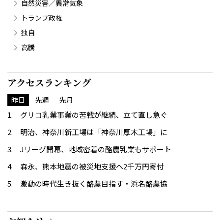
自然災害／異常気象
トランプ政権
独自
高騰
アクセスランキング
昨日
先週
先月
グリコ乳業事業の苦戦が継続、立て直し急ぐ
明治、神奈川新工場は「神奈川厚木工場」に
Jリーグ開幕、地域密着の酪農乳業もサポート
森永、熊本地震の被災地支援へ2千万円寄付
激動の時代生き抜く酪農目指す・浜名酪農協