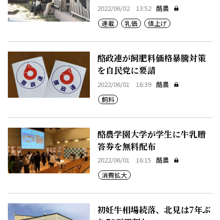
①
2022/06/02 13:52
酪農
連載
乳価
値上げ
酪政連が飼肥料価格暴騰対策
を自民党に要請
2022/06/01 16:39
酪農
飼料
酪農学園大学が学生に牛乳贈
答券を無料配布
2022/06/01 16:15
酪農
消費拡大
初妊牛相場続落、北見は7年ぶ