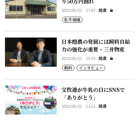
り50万円割れ
2022/05/31 17:07
酪農
乳牛相場
日本酪農の発展には飼料自給
力の強化が重要・三井物産
2022/05/31 15:53
酪農
飼料
インタビュー
交牧連が牛乳の日にSNSで
「ありがとう」
2022/05/31 12:11
酪農