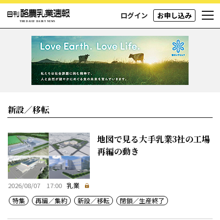
ログイン
お申し込み
新設／移転
地図で見る大手乳業3社の工場
再編の動き
2026/08/07 17:00
乳業
特集
再編／集約
新設／移転
閉鎖／生産終了