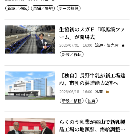
新設／移転
再編／集約
チーズ振興
生協初のメガＦ「耶馬渓ファ
ーム」が開場式
2026/07/01 16:00
流通・販売店
新設／移転
【独自】長野牛乳が新工場建
設、市乳の製造能力2倍へ
2026/06/18 16:00
乳業
新設／移転
独自
らくのう乳業が郡山で新乳製
品工場の地鎮祭、需給調整機