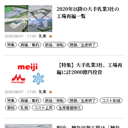
2020年以降の大手乳業3社の
工場再編一覧
2026/08/07 17:00
乳業
特集
再編／集約
新設／移転
閉鎖／生産終了
【特集】大手乳業3社、工場再
編に計2000億円投資
2026/08/07 17:00
乳業
特集
再編／集約
新設／移転
閉鎖／生産終了
コスト削減
需給
乳価
コスト上昇
生産基盤強化
明治、神奈川新工場は「神奈