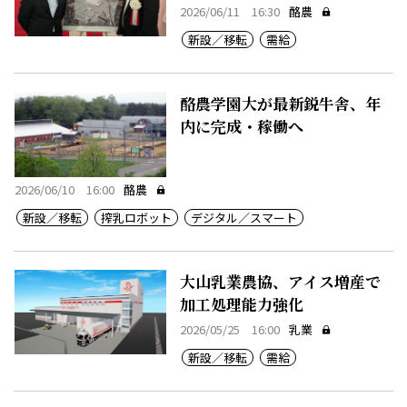
能強化へ
2026/06/11 16:30
酪農
新設／移転
需給
酪農学園大が最新鋭牛舎、年
内に完成・稼働へ
2026/06/10 16:00
酪農
新設／移転
搾乳ロボット
デジタル／スマート
大山乳業農協、アイス増産で
加工処理能力強化
2026/05/25 16:00
乳業
新設／移転
需給