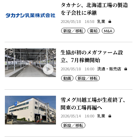
タカナシ、北海道工場の製造
を子会社に承継
2026/05/18 16:58
乳業
新設／移転
需給
M&A
生協が初のメガファーム設
立、7月稼働開始
2026/05/18 16:00
流通・販売店
動画
新設／移転
雪メグ川越工場が生産終了、
関東の工場再編へ
2026/05/14 16:00
乳業
新設／移転