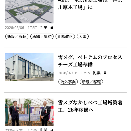
川厚木工場」に
2026/08/06 17:57
乳業
新設／移転
再編／集約
組織改正
人事
雪メグ、ベトナムのプロセス
チーズ工場稼働
2026/07/16 17:15
乳業
海外事業
新設／移転
雪メグなかしべつ工場増築着
工、28年稼働へ
2026/07/01 17:36
乳業