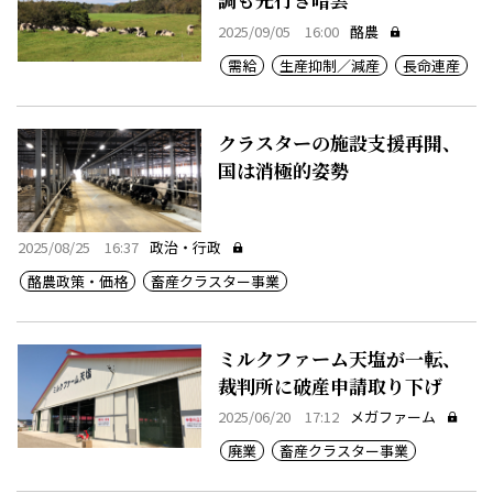
2025/09/05 16:00
酪農
需給
生産抑制／減産
長命連産
クラスターの施設支援再開、
国は消極的姿勢
2025/08/25 16:37
政治・行政
酪農政策・価格
畜産クラスター事業
ミルクファーム天塩が一転、
裁判所に破産申請取り下げ
2025/06/20 17:12
メガファーム
廃業
畜産クラスター事業