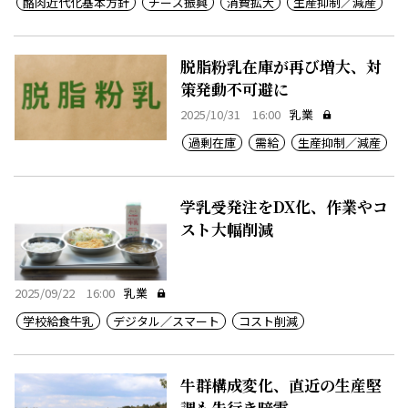
酪肉近代化基本方針
チーズ振興
消費拡大
生産抑制／減産
脱脂粉乳在庫が再び増大、対
策発動不可避に
2025/10/31 16:00
乳業
過剰在庫
需給
生産抑制／減産
学乳受発注をDX化、作業やコ
スト大幅削減
2025/09/22 16:00
乳業
学校給食牛乳
デジタル／スマート
コスト削減
牛群構成変化、直近の生産堅
調も先行き暗雲