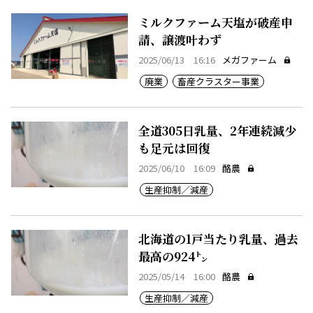
ミルクファーム天塩が破産申
請、譲渡叶わず
2025/06/13 16:16
メガファーム
廃業
畜産クラスター事業
全道305日乳量、2年連続減少
も足元は回復
2025/06/10 16:09
酪農
生産抑制／減産
北海道の1戸当たり乳量、過去
最高の924㌧
2025/05/14 16:00
酪農
生産抑制／減産