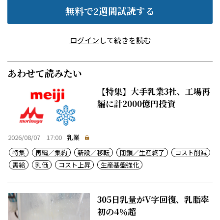
無料で2週間試読する
ログイン
して続きを読む
あわせて読みたい
【特集】大手乳業3社、工場再
編に計2000億円投資
2026/08/07 17:00
乳業
特集
再編／集約
新設／移転
閉鎖／生産終了
コスト削減
需給
乳価
コスト上昇
生産基盤強化
305日乳量がV字回復、乳脂率
初の4％超