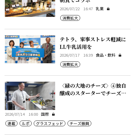
2026/07/22 16:47
乳業
消費拡大
テトラ、家事ストレス軽減に
LL牛乳活用を
2026/07/17 16:39
食品・飲料
消費拡大
〈緑の大地のチーズ〉④独自
醸成のスターターでチーズに
付加価値
2026/07/14 16:00
国際
連載
ルポ
グラスフェッド
チーズ振興