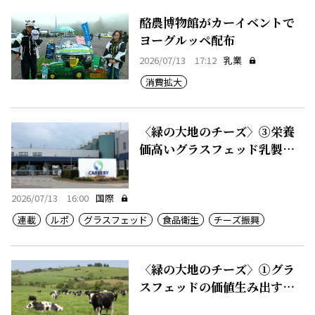
酪農博物館がカーイベントで
ヨーグルッペ配布
2026/07/13 17:12
乳業
消費拡大
〈緑の大地のチーズ〉③栄養
価高いグラスフェッド乳製
品、50カ国に輸出
2026/07/13 16:00
国際
連載
ルポ
グラスフェッド
食品衛生
チーズ振興
〈緑の大地のチーズ〉①グラ
スフェッドの価値生み出す豊
かな農地