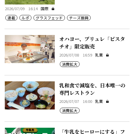
2026/07/09 16:14
国際
連載
ルポ
グラスフェッド
チーズ振興
オハヨー、ブリュレ「ピスタ
チオ」限定販売
2026/07/08 16:59
乳業
消費拡大
乳和食で減塩を、日本唯一の
専門レストラン
2026/07/07 16:00
乳業
消費拡大
「牛乳をヒーローにする」フ