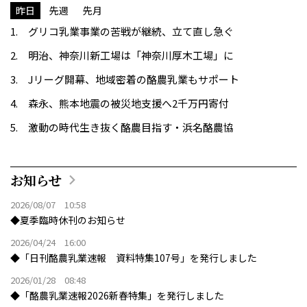
昨日
先週
先月
グリコ乳業事業の苦戦が継続、立て直し急ぐ
明治、神奈川新工場は「神奈川厚木工場」に
Jリーグ開幕、地域密着の酪農乳業もサポート
森永、熊本地震の被災地支援へ2千万円寄付
激動の時代生き抜く酪農目指す・浜名酪農協
お知らせ
2026/08/07 10:58
◆夏季臨時休刊のお知らせ
2026/04/24 16:00
◆「日刊酪農乳業速報 資料特集107号」を発行しました
2026/01/28 08:48
◆「酪農乳業速報2026新春特集」を発行しました