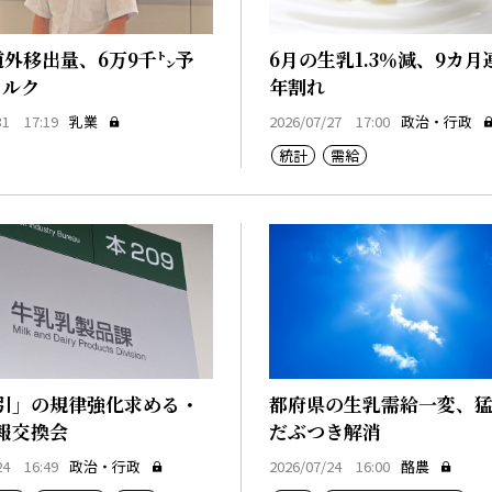
道外移出量、6万9千㌧予
6月の生乳1.3％減、9カ月
ミルク
年割れ
31 17:19
乳業
2026/07/27 17:00
政治・行政
統計
需給
引」の規律強化求める・
都府県の生乳需給一変、
報交換会
だぶつき解消
24 16:49
政治・行政
2026/07/24 16:00
酪農