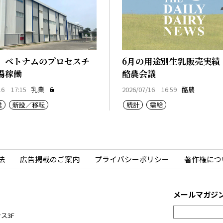
、ベトナムのプロセスチ
6月の用途別生乳販売実績
場稼働
酪農会議
16 17:15
乳業
2026/07/16 16:59
酪農
業
新設／移転
統計
需給
法
広告掲載のご案内
プライバシーポリシー
著作権につ
メールマガジ
ス3F