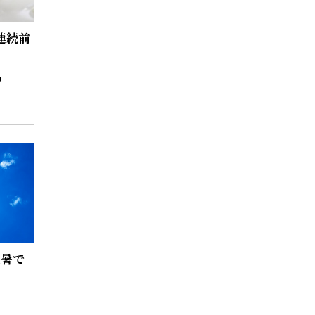
連続前
猛暑で