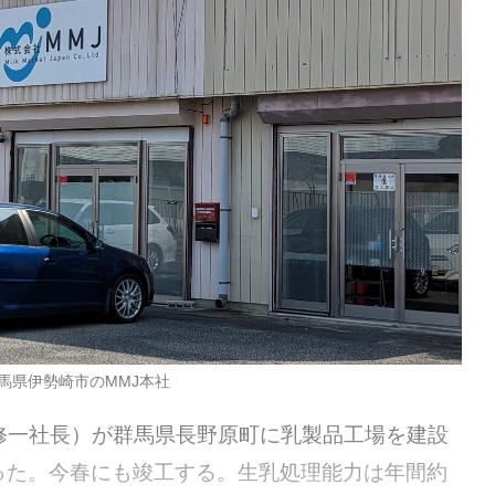
馬県伊勢崎市のMMJ本社
修一社長）が群馬県長野原町に乳製品工場を建設
った。今春にも竣工する。生乳処理能力は年間約