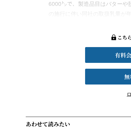
6000㌧で、製造品目はバター
の施行に伴い同社の取扱乳量が年々
こち
有料
無
あわせて読みたい