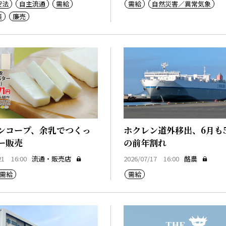
安法
自主流通
需給
需給
自然災害／異常気象
策
廉売
ンコープ、余乳でつくっ
ホクレン道外移出、6月も
ー販売
の前年割れ
21 16:00
流通・販売店
2026/07/17 16:00
酪農
需給
需給