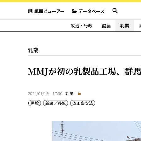
紙面ビューアー
データベース
政治・行政
酪農
乳業
乳業
MMJが初の乳製品工場、群
2024/01/19 17:30
乳業
需給
新設／移転
改正畜安法