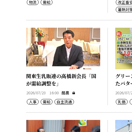
物流
需給
改正畜
暑熱対
関東生乳販連の高橋新会長「国
グリー
が需給調整を」
たバタ
2026/07/23 16:00
酪農
2026/07/
人事
需給
自主流通
乳価