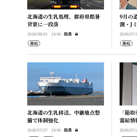
北海道の生乳処理、都府県酷暑
9月の
背景に一段落
測・J
2026/08/03 16:00
酪農
2026/07/
需給
需給
北海道の生乳移送、中継地点整
「箱取
備で体制強化
需給情
2026/07/27 16:00
酪農
2026/07/