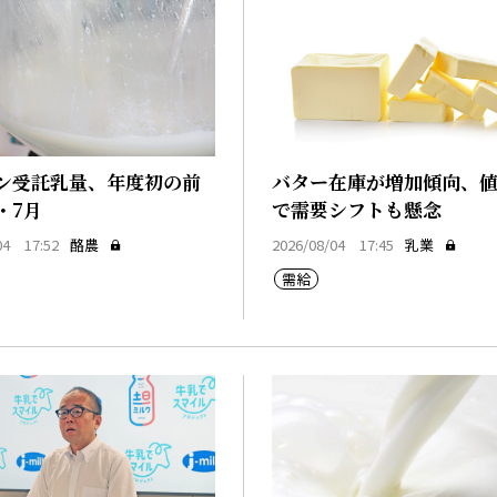
ン受託乳量、年度初の前
バター在庫が増加傾向、
・7月
で需要シフトも懸念
04 17:52
酪農
2026/08/04 17:45
乳業
需給