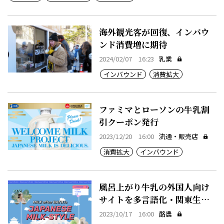
海外観光客が回復、インバウ
ンド消費増に期待
2024/02/07 16:23
乳業
インバウンド
消費拡大
ファミマとローソンの牛乳割
引クーポン発行
2023/12/20 16:00
流通・販売店
消費拡大
インバウンド
風呂上がり牛乳の外国人向け
サイトを多言語化・関東生乳
販連
2023/10/17 16:00
酪農