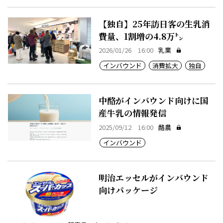
【独自】25年訪日客の生乳消
費量、1割増の4.8万㌧
2026/01/26 16:00
乳業
インバウンド
消費拡大
独自
中酪がインバウンド向けに国
産牛乳の情報発信
2025/09/12 16:00
酪農
インバウンド
明治エッセルがインバウンド
向けパッケージ