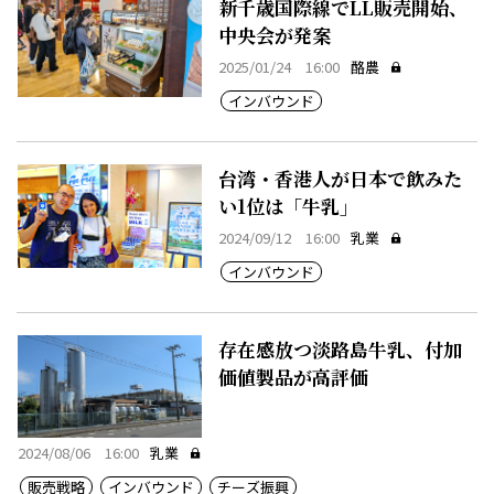
新千歳国際線でLL販売開始、
中央会が発案
2025/01/24 16:00
酪農
インバウンド
台湾・香港人が日本で飲みた
い1位は「牛乳」
2024/09/12 16:00
乳業
インバウンド
存在感放つ淡路島牛乳、付加
価値製品が高評価
2024/08/06 16:00
乳業
販売戦略
インバウンド
チーズ振興