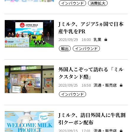
インバウンド
消費拡大
Jミルク、アジア5ヵ国で日本
産牛乳をPR
2023/09/29 16:00
乳業
輸出
インバウンド
外国人こぞって訪れる「ミル
クスタンド酪」
2023/09/25 16:58
流通・販売店
インバウンド
Jミルク、訪日外国人に牛乳割
引クーポン配布
2023/09/15 17:01
流通・販売店