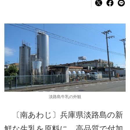
淡路島牛乳の外観
〔南あわじ〕兵庫県淡路島の新
鮮な生乳を原料に、高品質で付加