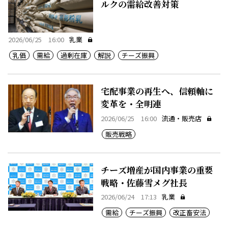
ルクの需給改善対策
2026/06/25 16:00
乳業
乳価
需給
過剰在庫
解説
チーズ振興
宅配事業の再生へ、信頼軸に
変革を・全明連
2026/06/25 16:00
流通・販売店
販売戦略
チーズ増産が国内事業の重要
戦略・佐藤雪メグ社長
2026/06/24 17:13
乳業
需給
チーズ振興
改正畜安法