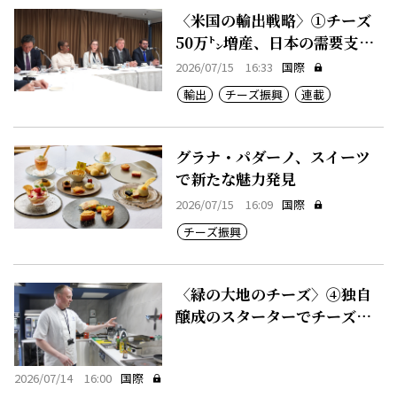
〈米国の輸出戦略〉①チーズ
50万㌧増産、日本の需要支え
る
2026/07/15 16:33
国際
輸出
チーズ振興
連載
グラナ・パダーノ、スイーツ
で新たな魅力発見
2026/07/15 16:09
国際
チーズ振興
〈緑の大地のチーズ〉④独自
醸成のスターターでチーズに
付加価値
2026/07/14 16:00
国際