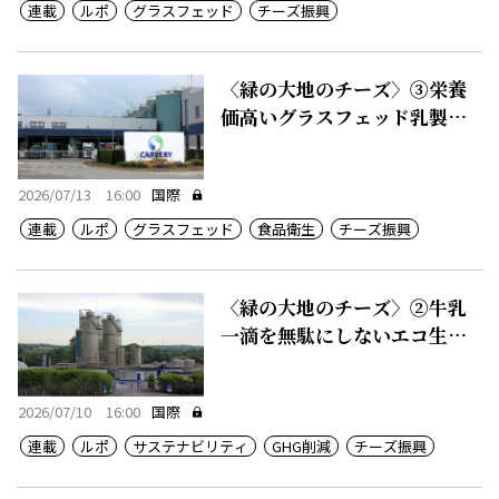
連載
ルポ
グラスフェッド
チーズ振興
〈緑の大地のチーズ〉③栄養
価高いグラスフェッド乳製
品、50カ国に輸出
2026/07/13 16:00
国際
連載
ルポ
グラスフェッド
食品衛生
チーズ振興
〈緑の大地のチーズ〉②牛乳
一滴を無駄にしないエコ生産
システム
2026/07/10 16:00
国際
連載
ルポ
サステナビリティ
GHG削減
チーズ振興