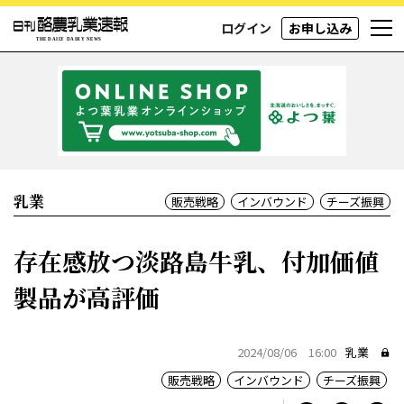
ログイン
お申し込み
乳業
販売戦略
インバウンド
チーズ振興
存在感放つ淡路島牛乳、付加価値
製品が高評価
2024/08/06 16:00
乳業
販売戦略
インバウンド
チーズ振興