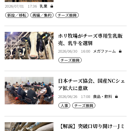
2026/07/01 17:36
乳業
新設／移転
再編／集約
チーズ振興
ホリ牧場がチーズ専用生乳販
売、乳牛を選別
2026/06/30 16:00
メガファーム
チーズ振興
日本チーズ協会、国産NCシェ
ア拡大に意欲
2026/06/26 17:08
食品・飲料
人事
チーズ振興
【解説】突破口切り開け―Jミ