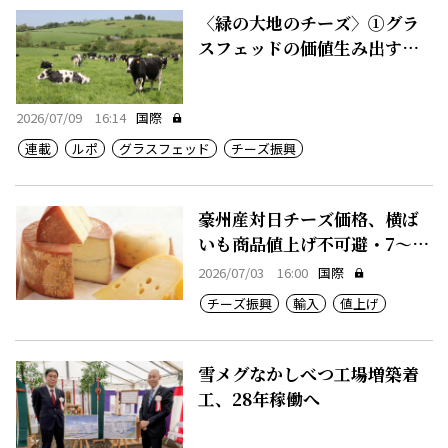
〈緑の大地のチーズ〉①グラ
スフェッドの価値生み出す豊
かな農地
2026/07/09 16:14
国際
連載
ルポ
グラスフェッド
チーズ振興
豪州産対日チーズ価格、横ば
いも商品値上げ不可避・7～12
月期
2026/07/03 16:00
国際
チーズ振興
輸入
値上げ
雪メグなかしべつ工場増築着
工、28年稼働へ