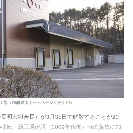
工場（同酪農協ホームページから引用）
明宏組合長）が3月31日で解散することが20
移転・新工場建設（2009年稼働）時の負債に加