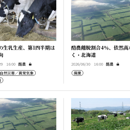
の生乳生産、第1四半期は
酪農離脱割合4％、依然高
向
く・北海道
29 16:00
酪農
2026/06/30 16:00
酪農
自然災害／異常気象
廃業
策