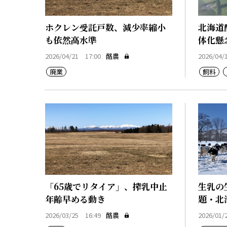
ホクレン受託戸数、減少率縮小
北海道
も依然高水準
体化懸
2026/04/21 17:00
酪農
2026/04/
廃業
飼料
「65歳でリタイア」、搾乳中止
生乳の
年齢早める動き
題・北
2026/03/25 16:49
酪農
2026/01/