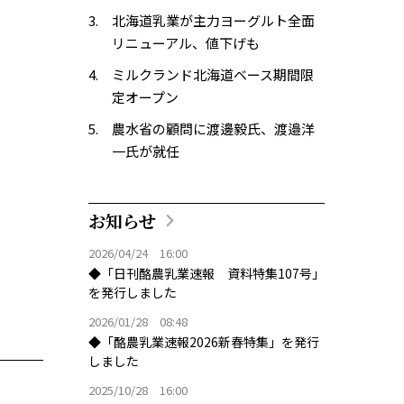
北海道乳業が主力ヨーグルト全面
リニューアル、値下げも
ミルクランド北海道ベース期間限
定オープン
農水省の顧問に渡邊毅氏、渡邉洋
一氏が就任
お知らせ
2026/04/24 16:00
◆「日刊酪農乳業速報 資料特集107号」
を発行しました
2026/01/28 08:48
◆「酪農乳業速報2026新春特集」を発行
しました
2025/10/28 16:00