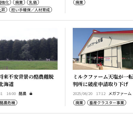
盤強化
廃業
乳価
廃業
上昇
担い手確保／人材育成
将来不安背景の酪農離脱
ミルクファーム天塩が一
・北海道
判所に破産申請取り下げ
31 16:00
酪農
2025/06/20 17:12
メガファーム
酪農危機
廃業
畜産クラスター事業