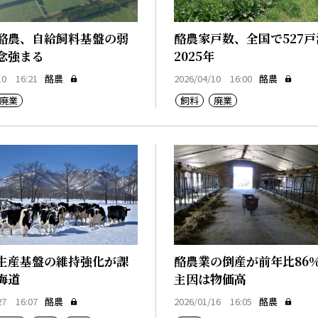
酪農、自給飼料基盤の弱
酪農家戸数、全国で527
念強まる
2025年
10 16:21
酪農
2026/04/10 16:00
酪農
廃業
飼料
廃業
生産基盤の維持強化が課
酪農業の倒産が前年比86
海道
主因は物価高
27 16:07
酪農
2026/01/16 16:05
酪農