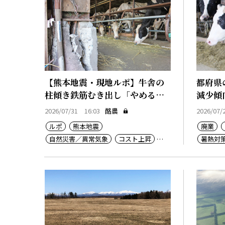
【熊本地震・現地ルポ】牛舎の
都府県
柱傾き鉄筋むき出し「やめるし
減少傾
か」
2026/07/31 16:03
酪農
2026/07/
ルポ
熊本地震
廃業
自然災害／異常気象
コスト上昇
暑熱対
廃業