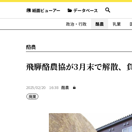
紙面ビューアー
データベース
政治・行政
酪農
乳業
酪農
飛騨酪農協が3月末で解散、負
2025/02/20 16:38
酪農
廃業