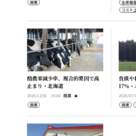
廃業
生産基
コスト
酪農家減少率、複合的要因で高
負債や
止まり・北海道
17％
2025/12/01 16:00
酪農
2025/07/
廃業
廃業