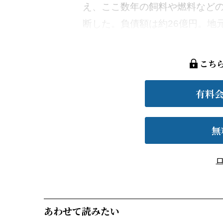
え、ここ数年の飼料や燃料など
断した。負債額は約26億円。地元
こち
有料
無
あわせて読みたい