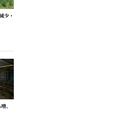
戸減少・
％増、